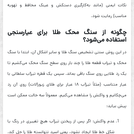
نکات ایمنی (مانند به‌کارگیری دستکش و عینک محافظ و تهویه
مناسب) رعایت شود.
چگونه از سنگ محک طلا برای عیارسنجی
استفاده می‌شود؟
در این روش سنتی تشخیص سنگ طلا و سایر اشکال آن، ابتدا با سنگ
محک و تیزاب قطعه طلا را چند بار روی سطح سنگ محک می‌کشیم تا
یک رد طلایی روی سنگ باقی بماند. سپس یک قطره تیزآب سلطانی با
عیار متناسب (مثلاً تیزآب ۱۸ عیار برای طلای زیورآلات) روی آن رد
می‌چکانیم و واکنش را مشاهده می‌کنیم. معمولاً سه حالت ممکن است
پیش بیاید:
عدم واکنش: اگر پس از ریختن تیزآب هیچ تغییری در رنگ یا
شکل خط طلا ایجاد نشود، یعنی اسید نتوانسته طلا را حل کند.