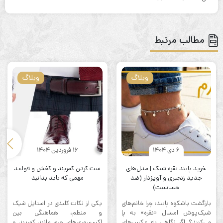
مطالب مرتبط
وبلاگ
وبلاگ
6 دی 1404
16 فروردین 1404
خرید پابند نقره شیک | مدل‌های
ست کردن کمربند و کفش و قواعد
جدید زنجیری و آویزدار (ضد
مهمی که باید بدانید
حساسیت)
بازگشت باشکوه پابند: چرا خانم‌های
یکی از نکات کلیدی در استایل شیک
شیک‌پوش امسال «نقره» به پا
و منظم، هماهنگی بین
می‌کنند؟ اگر نگاهی به عکس‌های
اکسسوری‌های چرم مانند كمربند و