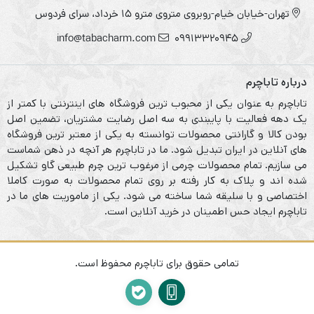
تهران-خیابان خیام-روبروی متروی مترو ۱۵ خرداد، سرای فردوس
info@tabacharm.com
09913320945
درباره تاباچرم
تاباچرم به عنوان یکی از محبوب ترین فروشگاه های اینترنتی با کمتر از
یک دهه فعالیت با پایبندی به سه اصل رضایت مشتریان، تضمین اصل
بودن کالا و گارانتی محصولات توانسته به یکی از معتبر ترین فروشگاه
های آنلاین در ایران تبدیل شود. ما در تاباچرم هر آنچه در ذهن شماست
می سازیم. تمام محصولات چرمی از مرغوب ترین چرم طبیعی گاو تشکیل
شده اند و پلاک به کار رفته بر روی تمام محصولات به صورت کاملا
اختصاصی و با سلیقه شما ساخته می شود. یکی از ماموریت های ما در
تاباچرم ایجاد حس اطمینان در خرید آنلاین است.
تمامی حقوق برای تاباچرم محفوظ است.