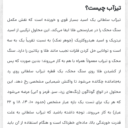
تیزآب چیست؟
تیزآب سلطانی یک اسید بسیار قوی و خورنده است که نقش مکمل
سنگ محک را در عیارسنجی طلا ایفا می‌کند. این محلول ترکیبی از اسید
نیتریک و اسید هیدروکلریک (جوهر نمک) به نسبت تقریباً یک به سه
است و توانایی حل کردن فلزات نجیب مانند طلا و پلاتین را دارد. سنگ
محک و تیزاب معمولاً همراه با هم به کار می‌روند؛ بدین صورت که پس
از کشیدن طلا روی سنگ محک، یک قطره تیزآب سلطانی روی رد
به‌جا‌مانده چکانده می‌شود تا واکنش شیمیایی مشخصی رخ دهد. این
محلول در انواع گوناگون (رنگ‌های زرد، سبز, قرمز و آبی) عرضه می‌شود
که هر یک برای تست یک بازه عیار مشخص (حدود ۱۰، ۱۴، ۱۸ و ۲۲
عیار) به کار می‌روند. توجه داشته باشید که تیزآب سلطانی به علت
قدرت خورندگی بالا، ماده‌ای خطرناک است و هنگام استفاده از آن باید