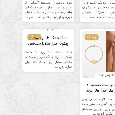
تاین نزدیک است و باز
نقره دیجیتال چیست؛ آشنایی با
دغه شیرین اما تکراری:
جدیدترین روش سرمایه‌گذاری
چی بخرم؟» خریدن
آنلاین نقره دیجیتال در واقع همان
رگ، شکلات‌های قرمز ...
خرید و فروش واقعی است، هرچند
...
5 بهمن 1404
وبلاگ
وبلاگ
سنگ محک طلا چیست و
چگونه عیار طلا را مشخص
می‌کند؟
سنگ محک طلا چیست؟ سنگ
محک طلا یک سنگ سیاه و سخت با
بافت بسیار ریز است که برای
عیارسنجی ...
6 بهمن 1404
ین ست دستبند و
طلا؛ مدل‌های ترند
۲۰۲۵
یسه انواع جدیدترین
 و انگشتر طلا مدل ست
 وزن تقریبی دستبند
انگشتر اجرت ...