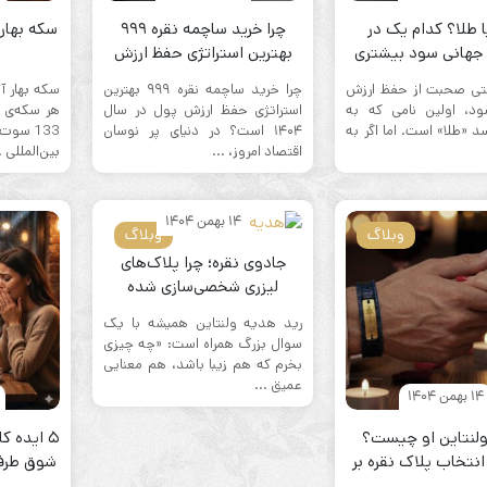
ا طلا؟ کدام یک در
چرا خرید ساچمه نقره ۹۹۹
سکه‌ بهار
ی جهانی سود بیشتری
بهترین استراتژی حفظ ارزش
ب شما می‌کند؟
پول در سال ۱۴۰۴ است؟
تی صحبت از حفظ ارزش
چرا خرید ساچمه نقره ۹۹۹ بهترین
سکه‌ بهار 
د، اولین نامی که به
استراتژی حفظ ارزش پول در سال
 «طلا» است. اما اگر به
۱۴۰۴ است؟ در دنیای پر نوسان
133 سوت
اقتصاد امروز، ...
بین‌المللی .
14 بهمن 1404
وبلاگ
وبلاگ
جادوی نقره؛ چرا پلاک‌های
لیزری شخصی‌سازی شده
بهترین هدیه ولنتاین هستند؟
رید هدیه ولنتاین همیشه با یک
سوال بزرگ همراه است: «چه چیزی
بخرم که هم زیبا باشد، هم معنایی
عمیق ...
14 بهمن 1404
لنتاین او چیست؟
۵ ایده 
انتخاب پلاک نقره بر
شوق طرف 
ساس شخصیت
(لیست