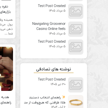
from the first click
Test Post Created
نقره ی
5 مرداد 1405
بازارها
نصی
همیشه وق
Navigating Grosvenor
پول می‌شو
Casino Online feels
ذهن می‌رسد
شما ...
5 مرداد 1405
surprisingly
straightforward for
Test Post Created
newcomers
5 مرداد 1405
نوشته های تصادفی
Test Post Created
30 تیر 1405
هدیه و
راهنمای انتخاب دستبند
راهنمای 
طلا؛ ظرافتی که هیچ‌وقت از مد
6 آبان 1404
نمی‌افتد
ا