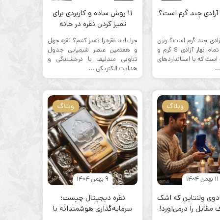
 آزادی چند گرم است؟
۱۱ روش ساده و کاربردی برای
تمیز کردن نقره در خانه
آزادی چند گرم است؟ وزن
چرا باید نقره را تمیز کنیم؟ نقره چهل
هر سکه‌ی تمام بهار آزادی 8 گرم و
و هفتمین عنصر شیمیایی جدول
 است که با استاندارد‌های
تناوبی مندلیف با درخشندگی و
..
هدایت الکتریکی ...
وبلاگ
وبلاگ
11 بهمن 1404
9 بهمن 1404
کادوی ولنتاین که اشک
نقره دیجیتال چیست؛
مقابل را درمی‌آورد!
سرمایه‌گذاری هوشمندانه با
 ویژه ۲۰۲۵)
پول خرد