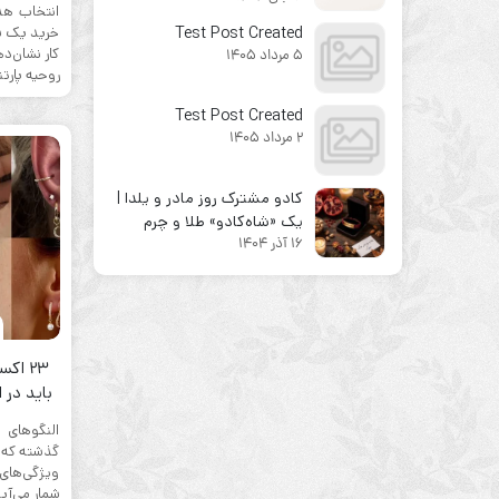
انتخاب هدی
Test Post Created
خرید یک ش
کار نشان‌د
5 مرداد 1405
روحیه پارتنر
Test Post Created
2 مرداد 1405
کادو مشترک روز مادر و یلدا |
یک «شاه‌کادو» طلا و چرم
16 آذر 1404
بخرید!
باید در 
النگوهای
گذشته که م
ویژگی‌های 
شمار می‌آی