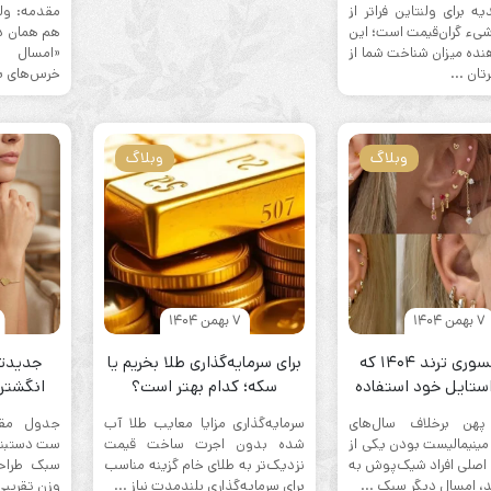
ه برای ولنتاین فراتر از
مقدمه: ولن
یء گران‌قیمت است؛ این
هم همان دغ
هنده میزان شناخت شما از
«امسال 
تان ...
خرس‌های بز
وبلاگ
وبلاگ
7 بهمن 1404
7 بهمن 1404
۲۳ اکسسوری ترند ۱۴۰۴ که
برای سرمایه‌گذاری طلا بخریم یا
جدیدتر
استایل خود استفاده
سکه؛ کدام بهتر است؟
انگشتر 
کنید
 پهن برخلاف سال‌های
سرمایه‌گذاری مزایا معایب طلا آب‌
جدول مقا
ینیمالیست بودن یکی از
شده بدون اجرت ساخت قیمت
ست دستبند
اصلی افراد شیک‌پوش به
نزدیک‌تر به طلای خام گزینه مناسب
سبک طراحی
د، امسال دیگر سبک ...
برای سرمایه‌گذاری بلندمدت نیاز ...
وزن تقریبی 