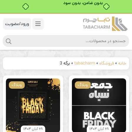
بدون ضامن، بدون سود
ورود/عضویت
خانه
»
فروشگاه
»
tabacharm
»
برگه 3
وبلاگ
وبلاگ
28 آبان 1404
28 آبان 1404