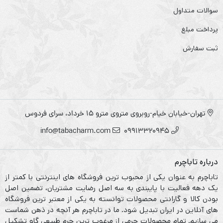
سوالات متداول
پرداخت مبلغ
ثبت سفارش
تهران-خیابان خیام-روبروی متروی مترو ۱۵ خرداد، سرای فردوس
info@tabacharm.com
09913320945
درباره تاباچرم
تاباچرم به عنوان یکی از محبوب ترین فروشگاه های اینترنتی با کمتر از
یک دهه فعالیت با پایبندی به سه اصل رضایت مشتریان، تضمین اصل
بودن کالا و گارانتی محصولات توانسته به یکی از معتبر ترین فروشگاه
های آنلاین در ایران تبدیل شود. ما در تاباچرم هر آنچه در ذهن شماست
می سازیم. تمام محصولات چرمی از مرغوب ترین چرم طبیعی گاو تشکیل