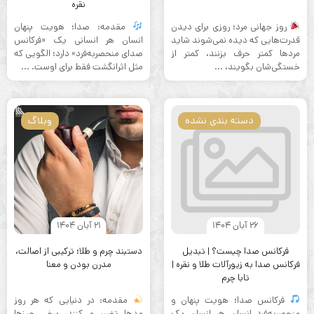
نقره
روز جهانی مرد؛ روزی برای دیدن
مقدمه: صدا؛ هویت پنهان
قدرت‌هایی که دیده نمی‌شوند شاید
انسان هر انسانی یک «فرکانس
مردها کمتر حرف بزنند، کمتر از
صدای منحصر‌به‌فرد» دارد؛ الگویی که
خستگی‌شان بگویند، ...
مثل اثرانگشت فقط برای اوست. ...
دسته بندی نشده
وبلاگ
26 آبان 1404
21 آبان 1404
فرکانس صدا چیست؟ | تبدیل
دستبند چرم و طلا؛ ترکیبی از اصالت،
فرکانس صدا به زیورآلات طلا و نقره |
مدرن بودن و معنا
تابا چرم
فرکانس صدا؛ هویت پنهان و
مقدمه: در دنیایی که هر روز
منحصر‌به‌فرد انسان هر انسان یک
مدها تغییر می‌کنند، برخی چیزها