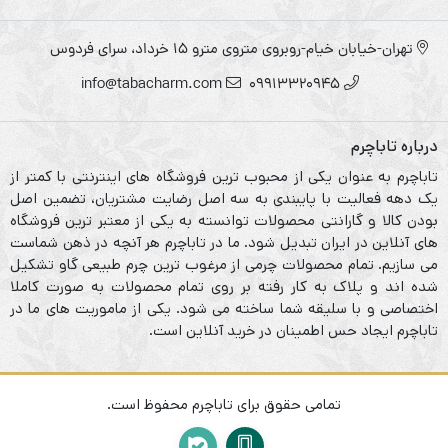
تهران-خیابان خیام-روبروی متروی مترو ۱۵ خرداد، سرای فردوس
info@tabacharm.com
09913320945
درباره تاباچرم
تاباچرم به عنوان یکی از محبوب ترین فروشگاه های اینترنتی با کمتر از
یک دهه فعالیت با پایبندی به سه اصل رضایت مشتریان، تضمین اصل
بودن کالا و گارانتی محصولات توانسته به یکی از معتبر ترین فروشگاه
های آنلاین در ایران تبدیل شود. ما در تاباچرم هر آنچه در ذهن شماست
می سازیم. تمام محصولات چرمی از مرغوب ترین چرم طبیعی گاو تشکیل
شده اند و پلاک به کار رفته بر روی تمام محصولات به صورت کاملا
اختصاصی و با سلیقه شما ساخته می شود. یکی از ماموریت های ما در
تاباچرم ایجاد حس اطمینان در خرید آنلاین است.
تمامی حقوق برای تاباچرم محفوظ است.