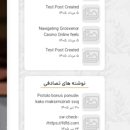
from the first click
Test Post Created
5 مرداد 1405
Navigating Grosvenor
Casino Online feels
5 مرداد 1405
surprisingly
straightforward for
Test Post Created
newcomers
5 مرداد 1405
نوشته های تصادفی
Pistolo bonus ponude:
kako maksimizirati svoj
30 تیر 1405
dobitak u 2026. godini
cw-check-
https://fdfd.com/
24 تیر 1405