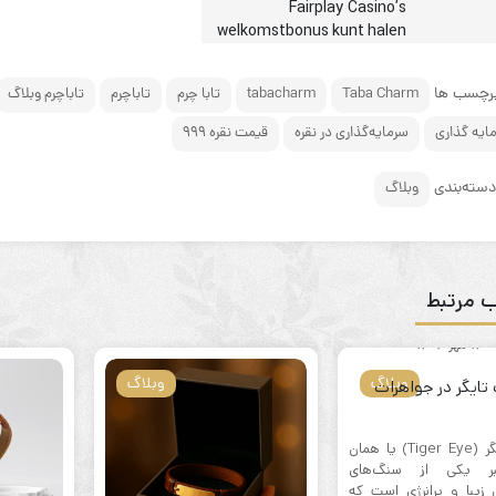
Fairplay Casino’s
welkomstbonus kunt halen
رچسب ها
Taba Charm
tabacharm
تابا چرم
تاباچرم
تاباچرم وبلاگ
ایه گذاری
سرمایه‌گذاری در نقره
قیمت نقره ۹۹۹
سته‌بندی
وبلاگ
 مرتبط
14 مهر 1404
وبلاگ
وبلاگ
تایگر در جواهرات
سنگ تایگر (Tiger Eye) یا همان
ر یکی از سنگ‌های
ی زیبا و پرانرژی است که