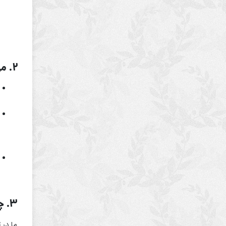
۲. مزایای خرید ساچمه نقره نسبت به طلا
۳. چرا ساچمه نقره را از «تابا چرم» بخریم؟
ما در
ت