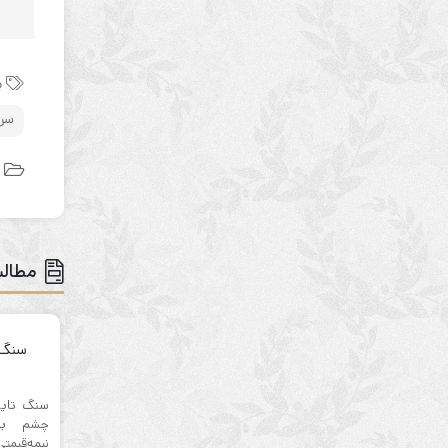
ب
سرم
د
مطالب
سنگ 
چشم بب
نیمه‌قیمت