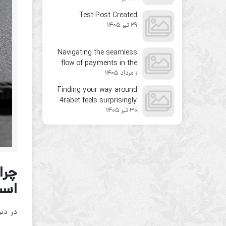
Test Post Created
29 تیر 1405
Navigating the seamless
flow of payments in the
1 مرداد 1405
new wave of online
casinos
Finding your way around
4rabet feels surprisingly
30 تیر 1405
natural for newcomers
اس
در دنی