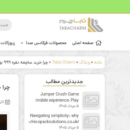
صفحه اصلی
محصولات فرکانس صدا
زیورآلات 
خانه
»
وبلاگ
»
Taba Charm
»
چرا خرید ساچمه نقره ۹۹۹ بهترین استراتژی حفظ ارزش پول در سال ۱۴۰۴ است؟
جدیدترین مطالب
چرا خرید ساچمه
Jumper Crush Game
mobile experience: Play
تار
5 مرداد 1405
your favorite instant win
game on the go
Navigating simplicity: why
https://ecopacksolutions.co.uk/
5 مرداد 1405
feels like second nature