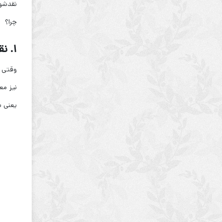
نقدشون
چرا؟
۱. نقره ۹۹۹؛ فلزی فراتر از زیورآلات
وقتی 
نیز مع
یعنی ش