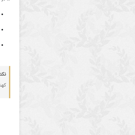
نکت
کهن