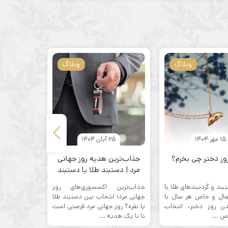
وبلاگ
وبلاگ
15 مهر 1404
25 آبان 1404
6 
وز دختر چی بخرم؟
جذاب‌ترین هدیه روز جهانی
مرد | دستبند طلا یا دستبند
مدل‌های ض
نقره؟ | تابا چرم
ثا
بند و گردنبندهای طلا با
جذاب‌ترین اکسسوری‌های روز
گوشواره نقر
مال و خاص هر سال با
جهانی مرد؛ انتخاب بین دستبند طلا
زرد” اما با
 روز دختر، انتخاب
یا نقره؟ روز جهانی مرد فرصتی است
گوشواره، نز
ص ...
تا با یک هدیه ...
صورت شماست و