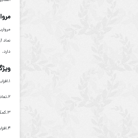
مروا
مرواری
نماد آ
دارد.
ویژگ
۱.افزایش حس صلح درونی و آرامش ذهنی
۲.تعادل‌بخشی میان احساسات متناقض
۳.کمک به برقراری ارتباط صادقانه و شفاف
۴.افزایش اعتمادبه‌نفس و عزت نفس