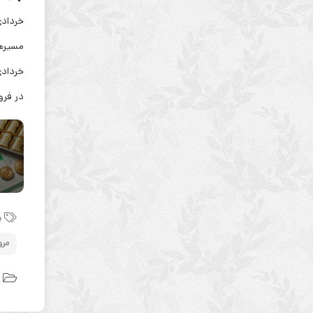
خردادی
مسیرها
خردادی
در فرو
ب
مرو
د