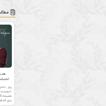
مطالب
هدیه
احساس 
روز دختر
«دوستت دا
همیشه.اگر
بدی که فقط