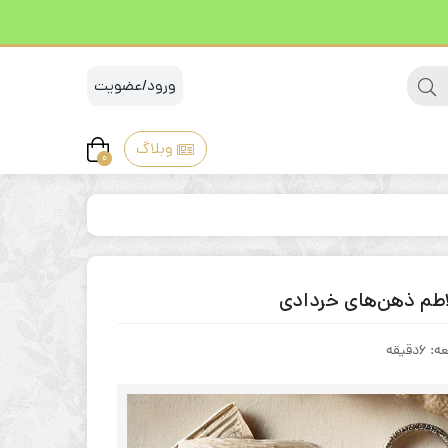
ورود/عضویت
وبلاگ
0
لاطم ذهن‌های خردادی
عه:
6دقيقه