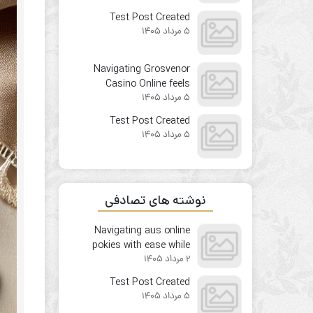
from the first click
Test Post Created
5 مرداد 1405
Navigating Grosvenor
Casino Online feels
5 مرداد 1405
surprisingly
straightforward for
Test Post Created
newcomers
5 مرداد 1405
نوشته های تصادفی
Navigating aus online
pokies with ease while
2 مرداد 1405
spotting the small but
crucial details
Test Post Created
5 مرداد 1405