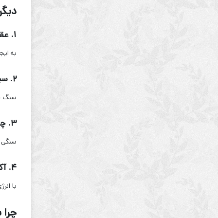
دیگر
۱. عقیق خزه‌ای (Moss Agate):
به ایج
۲. سیترین (Citrine):
سنگ خو
۳. چشم ببر (Tiger’s Eye):
سنگی ب
۴. آکوامارین (Aquamarine):
با انر
چرا 