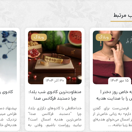
 مرتبط
وبلاگ
وبلاگ
15 مهر 1404
30 آذر 1404
 خاص روز دختر |
متفاوت‌ترین کادوی شب یلدا:
کادوی ر
را با صدایت هدیه
چرا دستبند فرکانس صدا
بده!
بهترین انتخاب امسال است؟ |
 فرصتی‌ست برای گفتنِ
خداحافظی با کادوهای تکراری یلدا:
پیشنهاد دست
تاباچرم
رم» به زبانی خاص‌تر از
چرا “دستبند فرکانس صدا”
طراحی مینی
 امسال می‌خوای هدیه‌ای
خاص‌ترین هدیه امسال است؟
نزدیک شدن
 زیبا نباشه، ...
بیایید روراست باشیم. وقتی به
هدیه‌ای خا
“کادوی شب ...