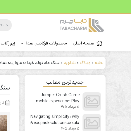
صفحه اصلی
محصولات فرکانس صدا
زیورآلات 
خانه
»
وبلاگ
»
تاباچرم
»
سنگ ماه تولد خرداد: مروارید؛ نما
جدیدترین مطالب
سنگ 
Jumper Crush Game
mobile experience: Play
تار
5 مرداد 1405
your favorite instant win
game on the go
Navigating simplicity: why
https://ecopacksolutions.co.uk/
5 مرداد 1405
feels like second nature