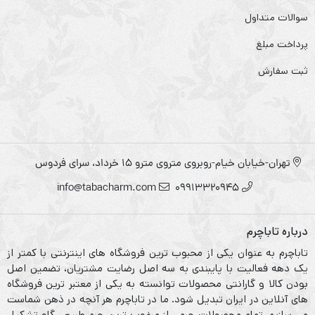
سوالات متداول
پرداخت مبلغ
ثبت سفارش
تهران-خیابان خیام-روبروی متروی مترو ۱۵ خرداد، سرای فردوس
info@tabacharm.com
09913320945
درباره تاباچرم
تاباچرم به عنوان یکی از محبوب ترین فروشگاه های اینترنتی با کمتر از
یک دهه فعالیت با پایبندی به سه اصل رضایت مشتریان، تضمین اصل
بودن کالا و گارانتی محصولات توانسته به یکی از معتبر ترین فروشگاه
های آنلاین در ایران تبدیل شود. ما در تاباچرم هر آنچه در ذهن شماست
می سازیم. تمام محصولات چرمی از مرغوب ترین چرم طبیعی گاو تشکیل