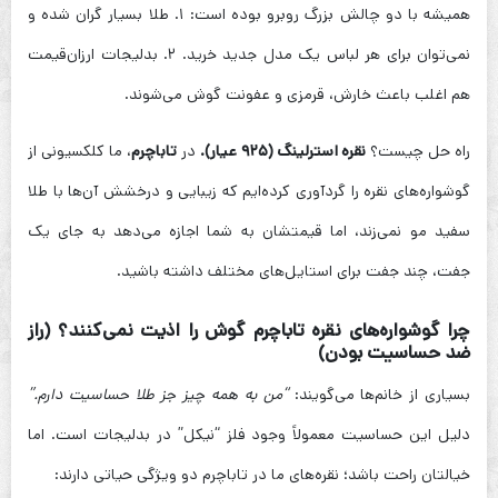
همیشه با دو چالش بزرگ روبرو بوده است: ۱. طلا بسیار گران شده و
نمی‌توان برای هر لباس یک مدل جدید خرید. ۲. بدلیجات ارزان‌قیمت
هم اغلب باعث خارش، قرمزی و عفونت گوش می‌شوند.
راه حل چیست؟
نقره استرلینگ (۹۲۵ عیار).
در
تاباچرم
، ما کلکسیونی از
گوشواره‌های نقره را گردآوری کرده‌ایم که زیبایی و درخشش آن‌ها با طلا
سفید مو نمی‌زند، اما قیمتشان به شما اجازه می‌دهد به جای یک
جفت، چند جفت برای استایل‌های مختلف داشته باشید.
چرا گوشواره‌های نقره تاباچرم گوش را اذیت نمی‌کنند؟ (راز
ضد حساسیت بودن)
بسیاری از خانم‌ها می‌گویند:
“من به همه چیز جز طلا حساسیت دارم.”
دلیل این حساسیت معمولاً وجود فلز “نیکل” در بدلیجات است. اما
خیالتان راحت باشد؛ نقره‌های ما در تاباچرم دو ویژگی حیاتی دارند: