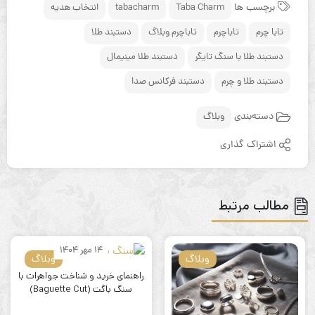
برچسب ها
Taba Charm
tabacharm
انتخاب هدیه
تابا چرم
تاباچرم
تاباچرم وبلاگ
دستبند طلا
دستبند طلا با سنگ تایگر
دستبند طلا مینیمال
دستبند طلا و چرم
دستبند فرکانس صدا
دسته‌بندی
وبلاگ
اشتراک گذاری
مطالب مرتبط
14 مهر 1404
وبلاگ
وبلاگ
راهنمای خرید و شناخت جواهرات با
سنگ باگت (Baguette Cut)