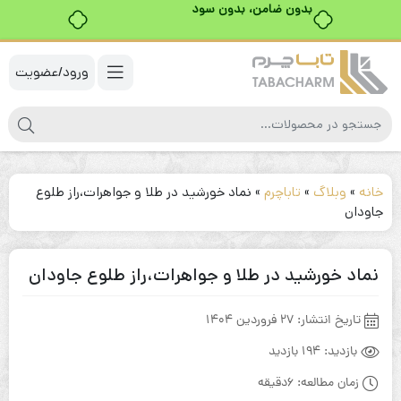
بدون ضامن، بدون سود
ورود/عضویت
خانه
»
وبلاگ
»
تاباچرم
»
نماد خورشید در طلا و جواهرات،راز طلوع
جاودان
نماد خورشید در طلا و جواهرات،راز طلوع جاودان
تاریخ انتشار:
27 فروردین 1404
بازدید:
194 بازدید
زمان مطالعه:
6دقیقه