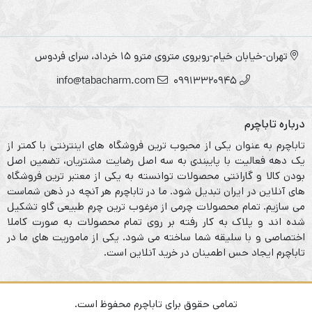
تهران-خیابان خیام-روبروی متروی مترو ۱۵ خرداد، سرای فردوس
info@tabacharm.com
09913320945
درباره تاباچرم
تاباچرم به عنوان یکی از محبوب ترین فروشگاه های اینترنتی با کمتر از
یک دهه فعالیت با پایبندی به سه اصل رضایت مشتریان، تضمین اصل
بودن کالا و گارانتی محصولات توانسته به یکی از معتبر ترین فروشگاه
های آنلاین در ایران تبدیل شود. ما در تاباچرم هر آنچه در ذهن شماست
می سازیم. تمام محصولات چرمی از مرغوب ترین چرم طبیعی گاو تشکیل
شده اند و پلاک به کار رفته بر روی تمام محصولات به صورت کاملا
اختصاصی و با سلیقه شما ساخته می شود. یکی از ماموریت های ما در
تاباچرم ایجاد حس اطمینان در خرید آنلاین است.
تمامی حقوق برای تاباچرم محفوظ است.