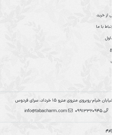
 از خرید
تباط با ما
اول
غ
 خیام-روبروی متروی مترو ۱۵ خرداد، سرای فردوس
info@tabacharm.com
09913320945
چرم