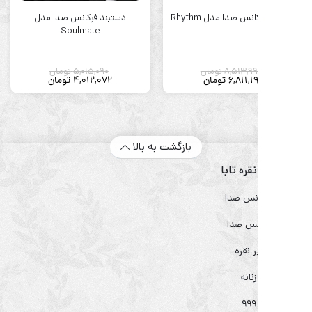
نس صدا مدل Rhythm
دستبند فرکانس صدا مدل
دستبند نقر
Soulmate
مدل
8,513,99
تومان
5,015,090
تومان
050
6,811,1
تومان
4,012,072
تومان
,640
بازگشت به بالا
ره تابا
انس صدا
انس صدا
 نقره
نانه