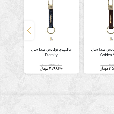
کانس صدا مدل
جاکلیدی فرکانس صدا مدل
گردنبند نق
Golden 
Eternity
مدل ld
3,1
تومان
3,498,900
تومان
06
2,5
تومان
2,799,120
تومان
805