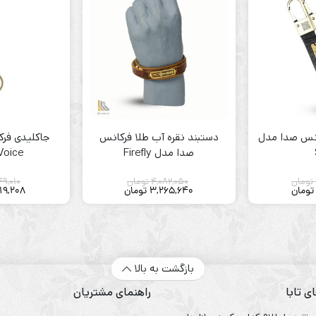
نس صدا مدل
دستبند نقره آب طلا فرکانس
جاکلیدی فر
صدا مدل Firefly
Voice
تومان
4,082,050
تومان
49,010
تومان
3,265,640
تومان
19,208
بازگشت به بالا
ی تابا
راهنمای مشتریان