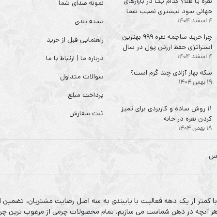
نقره یا طلا؟ کدام یک در بازارهای
نمونه صدای شما
جهانی سود بیشتری نصیب شما
4 اسفند 1404
می‌کند؟
بسته بندی
چرا خرید ساچمه نقره ۹۹۹ بهترین
راهنمایی قبل از خرید
استراتژی حفظ ارزش پول در سال
4 اسفند 1404
۱۴۰۴ است؟
درباره ما | ارتباط با ما
سکه‌ بهار آزادی چند گرم است؟
سوالات متداول
19 بهمن 1404
پرداخت مبلغ
۱۱ روش ساده و کاربردی برای تمیز
ثبت سفارش
کردن نقره در خانه
18 بهمن 1404
 با کمتر از یک دهه فعالیت با پایبندی به سه اصل رضایت مشتریان، تضمین ا
م هر آنچه در ذهن شماست می سازیم. تمام محصولات چرمی از مرغوب ترین چرم