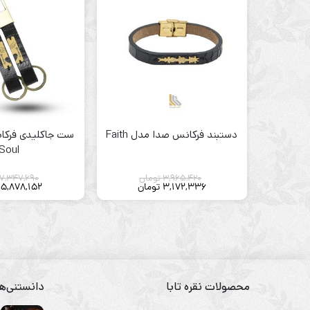
دستبند فرکانس صدا مدل Faith
ست جاکلیدی فرکا
Soul
3,965,420
تومان
7,347,690
3,172,336
تومان
5,878,152
محصولات نقره تابا
دانستنی‌ها