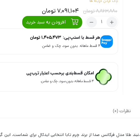
پاک کردن گزینه ها
7,091,104
تومان
8,863,880
تومان
افزودن به سبد خرید
هر قسط با اسنپ‌پی:
1,405,473
تومان
۴ قسط ماهانه. بدون سود، چک و ضامن.
امکان قسط‌بندی برحسب اعتبار ترب‌پی
۴ قسط ماهانه. بدون سود، چک و ضامن.
نظرات (0)
دنبند طلا مدل فرکانس صدا از برند چرم تابا انتخابی ایدئال برای شماست. این گر