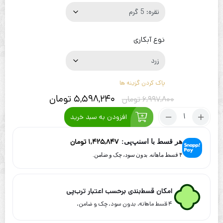
نوع آبکاری
پاک کردن گزینه ها
5,598,240
تومان
6,997,800
تومان
تعداد:
افزودن به سبد خرید
گردنبند
زنجیر
1,425,847
تومان
هر قسط با اسنپ‌پی:
طرح
گل
۴ قسط ماهانه. بدون سود، چک و ضامن.
هشت
پر
امکان قسط‌بندی برحسب اعتبار ترب‌پی
۴ قسط ماهانه. بدون سود، چک و ضامن.