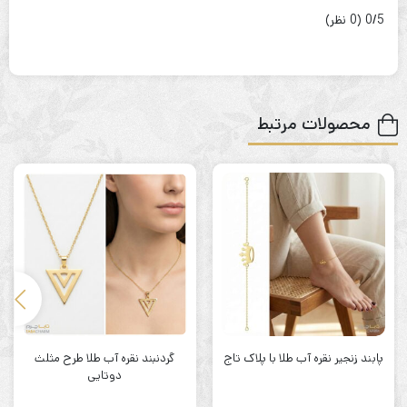
‫0/5
‫(0 نظر)
محصولات مرتبط
پابند زنجیر نقره آب طلا با پلاک تاج
گردنبند نقره آب طلا طرح مثلث
دوتایی