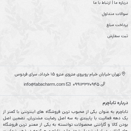
درباره ما | ارتباط با ما
سوالات متداول
پرداخت مبلغ
ثبت سفارش
تهران-خیابان خیام-روبروی متروی مترو ۱۵ خرداد، سرای فردوس
info@tabacharm.com
09913320945
درباره تاباچرم
تاباچرم به عنوان یکی از محبوب ترین فروشگاه های اینترنتی با کمتر از
یک دهه فعالیت با پایبندی به سه اصل رضایت مشتریان، تضمین اصل
بودن کالا و گارانتی محصولات توانسته به یکی از معتبر ترین فروشگاه
های آنلاین در ایران تبدیل شود. ما در تاباچرم هر آنچه در ذهن شماست