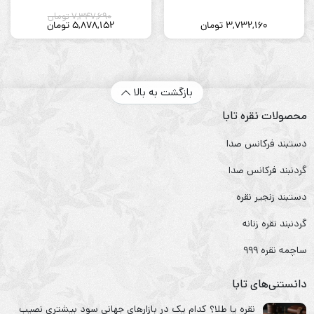
7,347,690
تومان
3,732,160
تومان
5,878,152
تومان
بازگشت به بالا
محصولات نقره تابا
دستبند فرکانس صدا
گردنبند فرکانس صدا
دستبند زنجیر نقره
گردنبند نقره زنانه
ساچمه نقره ۹۹۹
دانستنی‌های تابا
نقره یا طلا؟ کدام یک در بازارهای جهانی سود بیشتری نصیب