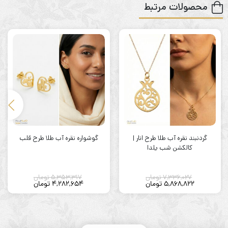
محصولات مرتبط
گردنبند نقره آب طلا طرح انار |
گوشواره نقره آب طلا طرح قلب
کالکشن شب یلدا
7,336,027
تومان
5,353,317
تومان
5,868,822
تومان
4,282,654
تومان