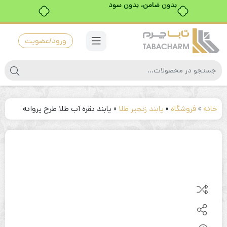
بدون ضامن، بدون سود
ورود/عضویت
خانه
»
فروشگاه
»
پابند زنجیر طلا
»
پابند نقره آب طلا طرح پروانه