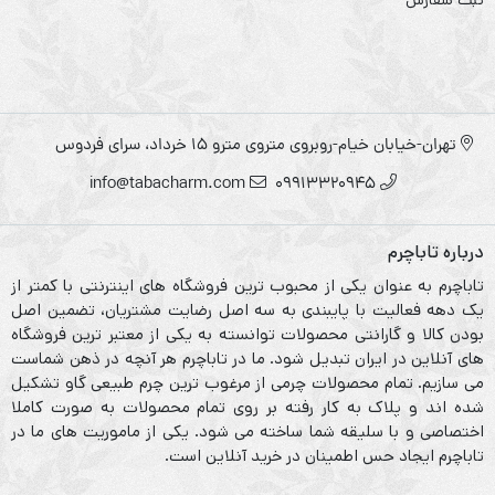
ثبت سفارش
تهران-خیابان خیام-روبروی متروی مترو ۱۵ خرداد، سرای فردوس
info@tabacharm.com
09913320945
درباره تاباچرم
تاباچرم به عنوان یکی از محبوب ترین فروشگاه های اینترنتی با کمتر از
یک دهه فعالیت با پایبندی به سه اصل رضایت مشتریان، تضمین اصل
بودن کالا و گارانتی محصولات توانسته به یکی از معتبر ترین فروشگاه
های آنلاین در ایران تبدیل شود. ما در تاباچرم هر آنچه در ذهن شماست
می سازیم. تمام محصولات چرمی از مرغوب ترین چرم طبیعی گاو تشکیل
شده اند و پلاک به کار رفته بر روی تمام محصولات به صورت کاملا
اختصاصی و با سلیقه شما ساخته می شود. یکی از ماموریت های ما در
تاباچرم ایجاد حس اطمینان در خرید آنلاین است.