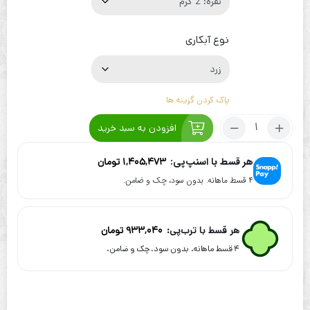
نوع آبکاری
پاک کردن گزینه ها
تعداد:
افزودن به سبد خرید
پابند
نقره
هر قسط با اسنپ‌پی:
1,405,473
تومان
آب
۴ قسط ماهانه. بدون سود، چک و ضامن.
طلا
طرح
پروانه
هر قسط با ترب‌پی:
933,040
تومان
۴ قسط ماهانه. بدون سود، چک و ضامن.