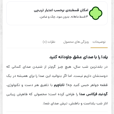
صدا
طرح
امکان قسط‌بندی برحسب اعتبار ترب‌پی
انار
۴ قسط ماهانه. بدون سود، چک و ضامن.
توضیحات
ویژگی های محصول
نظرات (0)
یلدا را با صدای عشق جاودانه کنید
در بلندترین شب سال، هیچ چیز گرم‌تر از شنیدن صدای کسانی که
دوستشان داریم نیست. اما اگر بتوانید این صدا را برای همیشه در یک
قطعه جواهر حبس کنید چه؟
تاباچرم
با تلفیق هنر دست و تکنولوژی،
گردنبند فرکانس صدا
را طراحی کرده است؛ محصولی که ظاهرش زیبایی
انار شب یلداست و باطنش، تپش صدای شما.