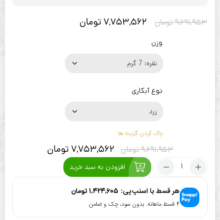
7,753,562
تومان
9,691,953
تومان
وزن
نوع آبکاری
پاک کردن گزینه ها
7,753,562
تومان
9,691,953
تومان
تعداد:
افزودن به سبد خرید
گردنبند
نقره
هر قسط با اسنپ‌پی:
1,424,605
تومان
آب
۴ قسط ماهانه. بدون سود، چک و ضامن.
طلا
فرکانس