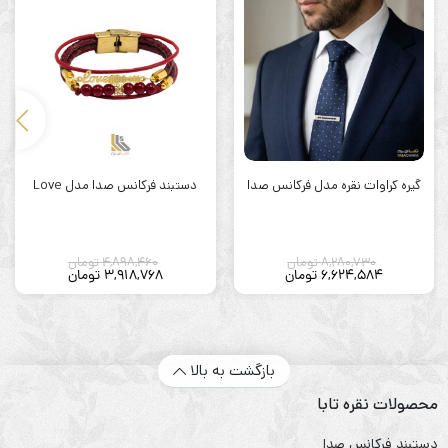
گیره کراوات نقره مدل فرکانس صدا
دستبند فرکانس صدا مدل Love
8,280,730
تومان
4,898,460
تومان
6,624,584
تومان
3,918,768
تومان
بازگشت به بالا
محصولات نقره تابا
دستبند فرکانس صدا