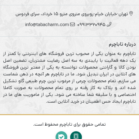
تهران-خیابان خیام-روبروی متروی مترو ۱۵ خرداد، سرای فردوس
info@tabacharm.com
09913320945
درباره تاباچرم
تاباچرم به عنوان یکی از محبوب ترین فروشگاه های اینترنتی با کمتر از
یک دهه فعالیت با پایبندی به سه اصل رضایت مشتریان، تضمین اصل
بودن کالا و گارانتی محصولات توانسته به یکی از معتبر ترین فروشگاه
های آنلاین در ایران تبدیل شود. ما در تاباچرم هر آنچه در ذهن شماست
می سازیم. تمام محصولات چرمی از مرغوب ترین چرم طبیعی گاو تشکیل
شده اند و پلاک به کار رفته بر روی تمام محصولات به صورت کاملا
اختصاصی و با سلیقه شما ساخته می شود. یکی از ماموریت های ما در
تاباچرم ایجاد حس اطمینان در خرید آنلاین است.
تمامی حقوق برای تاباچرم محفوظ است.