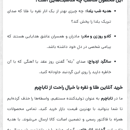
این محصول مناسب چه مناسبت‌هایی است؟
هدیه شب یلدا:
چه چیزی بهتر از یک انار نقره یا طلا که صدای
تبریک یلدا را پخش کند؟
کادو روز زن و مادر:
مادران و همسران عاشق هدایایی هستند که
پیامی شخصی در دل خود داشته باشد.
سالگرد ازدواج:
صدای “بله” گفتن روز عقد یا آهنگی که با آن
خاطره دارید را روی این گردنبند جاودانه کنید.
خرید آنلاین طلا و نقره
با خیال راحت از
تاباچرم
ما در
تاباچرم
به عنوان تولیدکننده مستقیم، واسطه‌ها را حذف کرده‌ایم
تا شما بتوانید با بهترین قیمت بازار خرید کنید. تمامی محصولات
همراه با فاکتور رسمی و تضمین اصالت کالا ارسال می‌شوند. با هدیه
دادن این
گردنبند انار خاص
، گرمای عشق را در بلندترین شب سال به