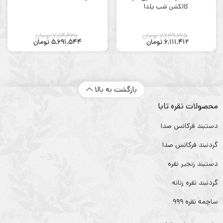
کالکشن شب یلدا
7,639,265
تومان
7,114,430
تومان
6,111,412
تومان
5,691,544
تومان
بازگشت به بالا
محصولات نقره تابا
دستبند فرکانس صدا
گردنبند فرکانس صدا
دستبند زنجیر نقره
گردنبند نقره زنانه
ساچمه نقره ۹۹۹