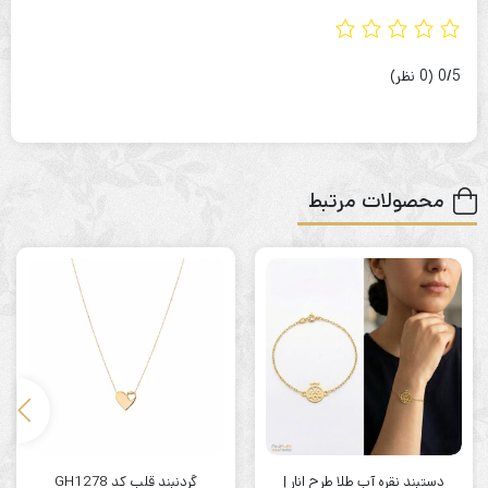
‫0/5
‫(0 نظر)
محصولات مرتبط
دستبند نقره آب طلا طرح انار |
گردنبند قلب کد GH1278