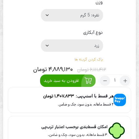
وزن
نوع آبکاری
پاک کردن گزینه ها
4,889,130
تومان
6,111,412
تومان
تعداد:
افزودن به سبد خرید
گردنبند
نقره
1,407,833
تومان
هر قسط با اسنپ‌پی:
آب
طلا
۴ قسط ماهانه. بدون سود، چک و ضامن.
طرح
گل
نیلوفر
امکان قسط‌بندی برحسب اعتبار ترب‌پی
۴ قسط ماهانه. بدون سود، چک و ضامن.