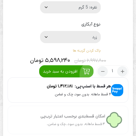
نوع آبکاری
پاک کردن گزینه ها
5,598,240
تومان
6,997,800
تومان
تعداد:
افزودن به سبد خرید
گردنبند
زنجیر
هر قسط با اسنپ‌پی:
1,412,181
تومان
طرح
۴ قسط ماهانه. بدون سود، چک و ضامن.
قلب
و
بی
نهایت
امکان قسط‌بندی برحسب اعتبار ترب‌پی
۴ قسط ماهانه. بدون سود، چک و ضامن.