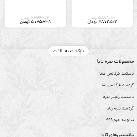
5,878,152
تومان
6,344,672
تومان
4,702,522
تومان
5,075,738
تومان
بازگشت به بالا
محصولات نقره تابا
دستبند فرکانس صدا
گردنبند فرکانس صدا
دستبند زنجیر نقره
گردنبند نقره زنانه
ساچمه نقره ۹۹۹
دانستنی‌های تابا