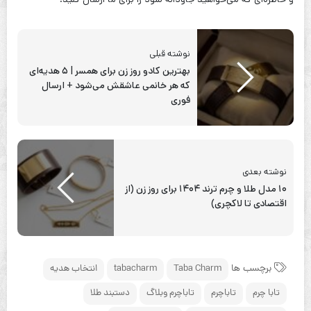
نوشته قبلی
بهترین کادو روز زن برای همسر | ۵ هدیه‌ای
که هر خانمی عاشقش می‌شود + ارسال
فوری
نوشته بعدی
۱۰ مدل طلا و چرم ترند ۱۴۰۴ برای روز زن (از
اقتصادی تا لاکچری)
برچسب ها
Taba Charm
tabacharm
انتخاب هدیه
تابا چرم
تاباچرم
تاباچرم وبلاگ
دستبند طلا