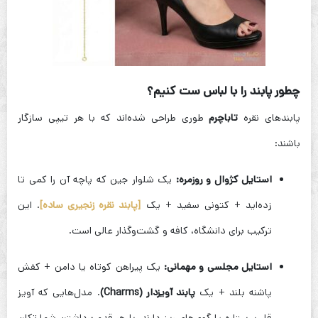
چطور پابند را با لباس ست کنیم؟
پابندهای نقره
تاباچرم
طوری طراحی شده‌اند که با هر تیپی سازگار
باشند:
استایل کژوال و روزمره:
یک شلوار جین که پاچه آن را کمی تا
زده‌اید + کتونی سفید + یک
[پابند نقره زنجیری ساده]
. این
ترکیب برای دانشگاه، کافه و گشت‌وگذار عالی است.
استایل مجلسی و مهمانی:
یک پیراهن کوتاه یا دامن + کفش
پاشنه بلند + یک
پابند آویزدار (Charms)
. مدل‌هایی که آویز
قلب، ستاره یا گوی‌های ریز دارند، با هر قدم برداشتن شما تکان