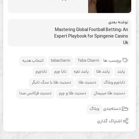
نوشته بعدی
Mastering Global Football Betting: An
Expert Playbook for Spingenie Casino
Uk
برچسب ها
Taba Charm
tabacharm
انتخاب هدیه
پابند
پابند طلا
پابند نقره
تابا چرم
تاباچرم
تاباچرم وبلاگ
دستبند طلا
دستبند طلا با سنگ تایگر
دستبند طلا مینیمال
دستبند طلا و چرم
دستبند فرکانس صدا
دسته‌بندی
وبلاگ
اشتراک گذاری