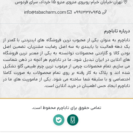
تهران-خیابان خیام-روبروی متروی مترو ۱۵ خرداد، سرای فردوس
info@tabacharm.com
09913320945
درباره تاباچرم
تاباچرم به عنوان یکی از محبوب ترین فروشگاه های اینترنتی با کمتر از
یک دهه فعالیت با پایبندی به سه اصل رضایت مشتریان، تضمین اصل
بودن کالا و گارانتی محصولات توانسته به یکی از معتبر ترین فروشگاه
های آنلاین در ایران تبدیل شود. ما در تاباچرم هر آنچه در ذهن شماست
می سازیم. تمام محصولات چرمی از مرغوب ترین چرم طبیعی گاو تشکیل
شده اند و پلاک به کار رفته بر روی تمام محصولات به صورت کاملا
اختصاصی و با سلیقه شما ساخته می شود. یکی از ماموریت های ما در
تاباچرم ایجاد حس اطمینان در خرید آنلاین است.
تمامی حقوق برای تاباچرم محفوظ است.