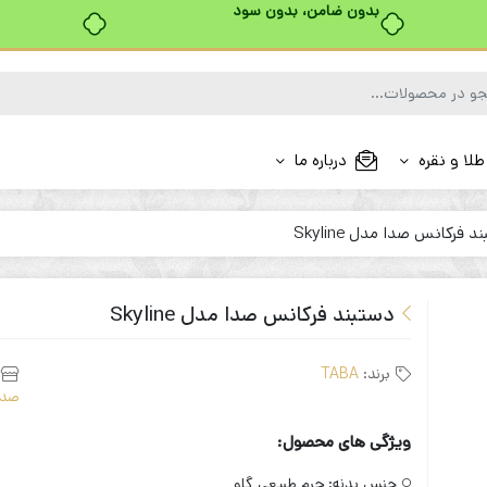
بدون ضامن، بدون سود
طلا و نقره
درباره ما
د فرکانس صدا مدل Skyline
دستبند فرکانس صدا مدل Skyline
برند:
TABA
صدا
ویژگی های محصول:
جنس بدنه:
چرم طبیعی گاو