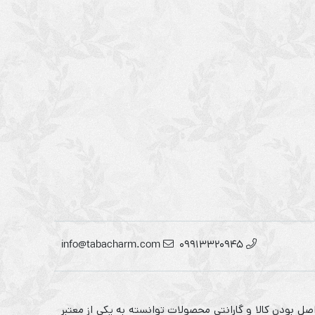
info@tabacharm.com
09913320945
صل بودن کالا و گارانتی محصولات توانسته به یکی از معتبر