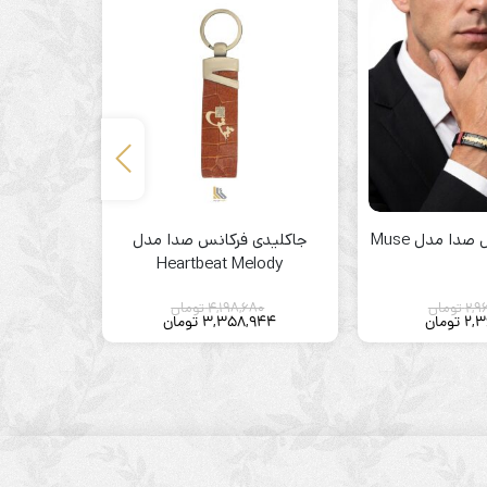
دا مدل Muse
جاکلیدی فرکانس صدا مدل
دستبند فرکا
Heartbeat Melody
2,9
تومان
4,198,680
تومان
50
2,3
تومان
3,358,944
تومان
640