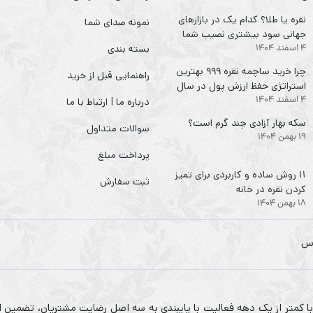
نقره یا طلا؟ کدام یک در بازارهای
نمونه صدای شما
جهانی سود بیشتری نصیب شما
4 اسفند 1404
می‌کند؟
بسته بندی
چرا خرید ساچمه نقره ۹۹۹ بهترین
راهنمایی قبل از خرید
استراتژی حفظ ارزش پول در سال
4 اسفند 1404
۱۴۰۴ است؟
درباره ما | ارتباط با ما
سکه‌ بهار آزادی چند گرم است؟
سوالات متداول
19 بهمن 1404
پرداخت مبلغ
۱۱ روش ساده و کاربردی برای تمیز
ثبت سفارش
کردن نقره در خانه
18 بهمن 1404
 با کمتر از یک دهه فعالیت با پایبندی به سه اصل رضایت مشتریان، تضمین ا