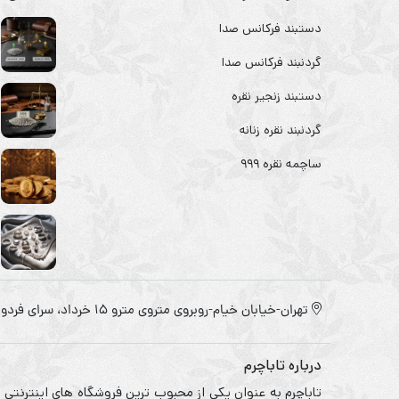
دستبند فرکانس صدا
گردنبند فرکانس صدا
دستبند زنجیر نقره
گردنبند نقره زنانه
ساچمه نقره ۹۹۹
تهران-خیابان خیام-روبروی متروی مترو ۱۵ خرداد، سرای فردوس
درباره تاباچرم
تاباچرم به عنوان یکی از محبوب ترین فروشگاه های اینترنتی