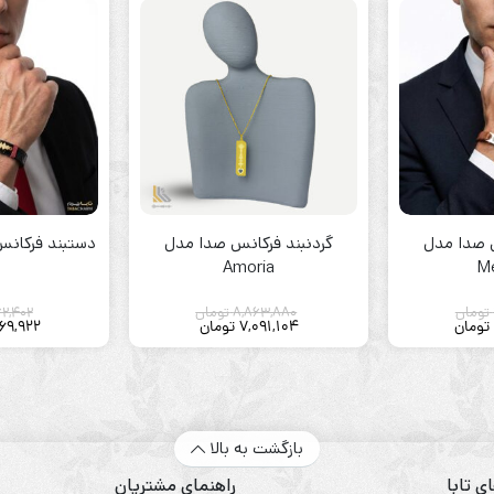
 صدا مدل
گردنبند فرکانس صدا مدل
دستبند فرکانس ص
Amoria
M
تومان
8,863,880
تومان
62,402
تومان
7,091,104
تومان
69,922
بازگشت به بالا
ی تابا
راهنمای مشتریان