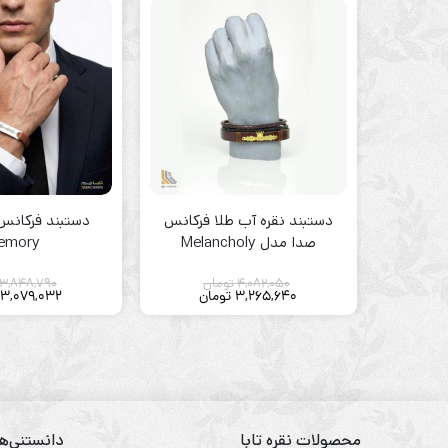
دستبند نقره آب طلا فرکانس
دستبند فرکانس
صدا مدل Melancholy
emory
4,082,050
تومان
3,848,790
3,265,640
تومان
3,079,032
محصولات نقره تابا
دانستنی‌ها