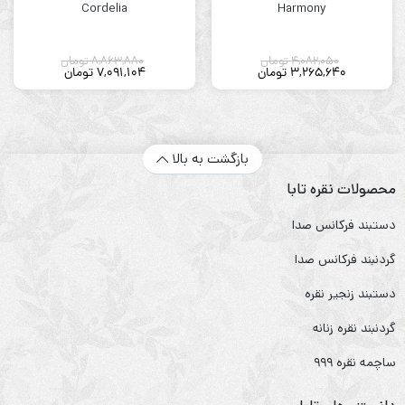
Cordelia
Harmony
4,082,050
تومان
8,863,880
تومان
3,265,640
تومان
7,091,104
تومان
بازگشت به بالا
محصولات نقره تابا
دستبند فرکانس صدا
گردنبند فرکانس صدا
دستبند زنجیر نقره
گردنبند نقره زنانه
ساچمه نقره ۹۹۹