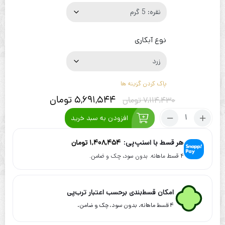
نوع آبکاری
پاک کردن گزینه ها
5,691,544
تومان
7,114,430
تومان
تعداد:
افزودن به سبد خرید
گردنبند
زنجیر
هر قسط با اسنپ‌پی:
1,408,454
تومان
طرح
۴ قسط ماهانه. بدون سود، چک و ضامن.
قلب
کد
gh4112
امکان قسط‌بندی برحسب اعتبار ترب‌پی
۴ قسط ماهانه. بدون سود، چک و ضامن.