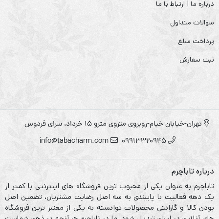
درباره ما | ارتباط با ما
سوالات متداول
پرداخت مبلغ
ثبت سفارش
تهران-خیابان خیام-روبروی متروی مترو ۱۵ خرداد، سرای فردوس
info@tabacharm.com
09913320945
درباره تاباچرم
تاباچرم به عنوان یکی از محبوب ترین فروشگاه های اینترنتی با کمتر از
یک دهه فعالیت با پایبندی به سه اصل رضایت مشتریان، تضمین اصل
بودن کالا و گارانتی محصولات توانسته به یکی از معتبر ترین فروشگاه
های آنلاین در ایران تبدیل شود. ما در تاباچرم هر آنچه در ذهن شماست