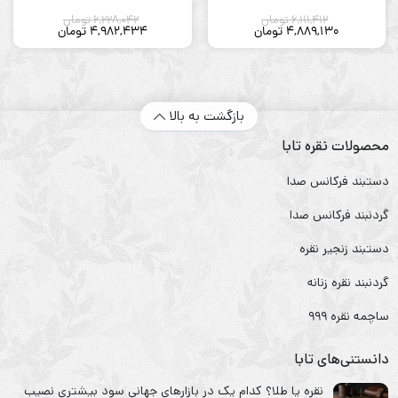
6,111,412
تومان
6,228,042
تومان
4,889,130
تومان
4,982,434
تومان
بازگشت به بالا
محصولات نقره تابا
دستبند فرکانس صدا
گردنبند فرکانس صدا
دستبند زنجیر نقره
گردنبند نقره زنانه
ساچمه نقره ۹۹۹
دانستنی‌های تابا
نقره یا طلا؟ کدام یک در بازارهای جهانی سود بیشتری نصیب