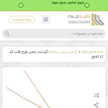
بدون ضامن، بدون سود
ورود/عضویت
خانه
»
فروشگاه
»
گردنبند زنجیر زنانه
»
گردنبند زنجیر طرح قلب کد
gh4112