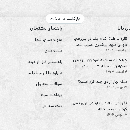
بازگشت به بالا
ی تابا
راهنمای مشتریان
نقره یا طلا؟ کدام یک در بازارهای
نمونه صدای شما
جهانی سود بیشتری نصیب شما
4 اسفند 1404
می‌کند؟
بسته بندی
چرا خرید ساچمه نقره ۹۹۹ بهترین
راهنمایی قبل از خرید
استراتژی حفظ ارزش پول در سال
4 اسفند 1404
۱۴۰۴ است؟
درباره ما | ارتباط با ما
سکه‌ بهار آزادی چند گرم است؟
سوالات متداول
19 بهمن 1404
پرداخت مبلغ
۱۱ روش ساده و کاربردی برای تمیز
ثبت سفارش
کردن نقره در خانه
18 بهمن 1404