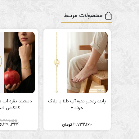
محصولات مرتبط
پابند زنجیر نقره آب طلا با پلاک
دستبند نقره آب طل
حرف E
کالکشن شب
7,989,155
3,732,160
تومان
6,391,324