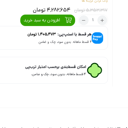
پاک کردن گزینه ها
4,282,654
تومان
5,353,317
تومان
تعداد:
افزودن به سبد خرید
گوشواره
نقره
هر قسط با اسنپ‌پی:
1,405,473
تومان
آب
۴ قسط ماهانه. بدون سود، چک و ضامن.
طلا
طرح
تاج
زنانه
امکان قسط‌بندی برحسب اعتبار ترب‌پی
۴ قسط ماهانه. بدون سود، چک و ضامن.