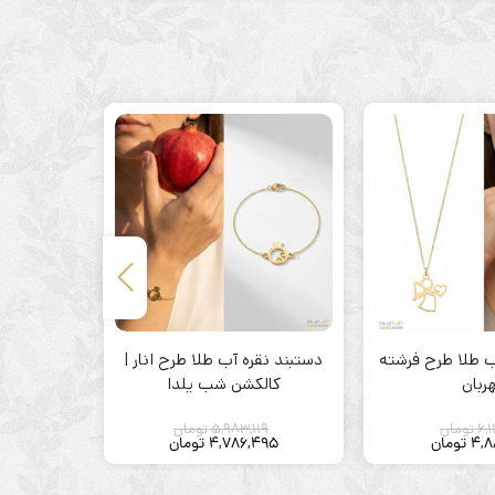
آب طلا طرح فرشته
دستبند نقره آب طلا طرح انار |
گردنبند ن
ربان
کالکشن شب یلدا
6,1
تومان
5,983,119
تومان
42
4,8
تومان
4,786,495
تومان
434