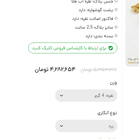
جنس پلاک:
نقره آب طلا
پشت گوشواره:
دارد
فاکتور اصالت نقره:
دارد
سایز پلاک:
2.5 سانت
بسته بندی:
دارد
برای ارتباط با کارشناس فروش کلیک کنید
4,282,654
تومان
5,353,317
تومان
وزن
نوع آبکاری