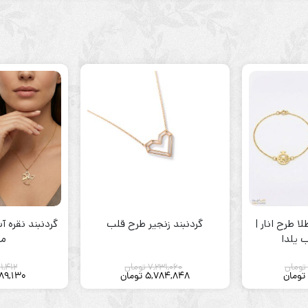
ا طرح انار |
گردنبند زنجیر طرح قلب
گردنبند نقره 
 یلدا
مه
تومان
7,231,060
تومان
11,412
تومان
5,784,848
تومان
89,130