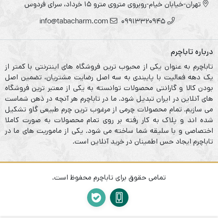
تهران-خیابان خیام-روبروی متروی مترو ۱۵ خرداد، سرای فردوس
info@tabacharm.com
09913320945
درباره تاباچرم
تاباچرم به عنوان یکی از محبوب ترین فروشگاه های اینترنتی با کمتر از
یک دهه فعالیت با پایبندی به سه اصل رضایت مشتریان، تضمین اصل
بودن کالا و گارانتی محصولات توانسته به یکی از معتبر ترین فروشگاه
های آنلاین در ایران تبدیل شود. ما در تاباچرم هر آنچه در ذهن شماست
می سازیم. تمام محصولات چرمی از مرغوب ترین چرم طبیعی گاو تشکیل
شده اند و پلاک به کار رفته بر روی تمام محصولات به صورت کاملا
اختصاصی و با سلیقه شما ساخته می شود. یکی از ماموریت های ما در
تاباچرم ایجاد حس اطمینان در خرید آنلاین است.
تمامی حقوق برای تاباچرم محفوظ است.