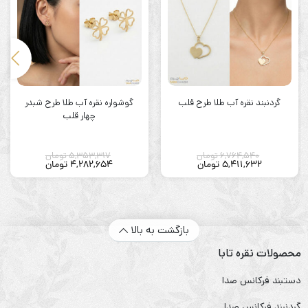
گردنبند نقره آب طلا طرح قلب
گوشواره نقره آب طلا طرح شبدر
چهار قلب
6,764,540
تومان
5,353,317
تومان
5,411,632
تومان
4,282,654
تومان
بازگشت به بالا
محصولات نقره تابا
دستبند فرکانس صدا
گردنبند فرکانس صدا