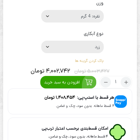
وزن
نوع آبکاری
پاک کردن گزینه ها
4,002,742
تومان
5,003,427
تومان
تعداد:
افزودن به سبد خرید
گوشواره
نقره
هر قسط با اسنپ‌پی:
1,408,454
تومان
آب
۴ قسط ماهانه. بدون سود، چک و ضامن.
طلا
طرح
اسلیمی
امکان قسط‌بندی برحسب اعتبار ترب‌پی
۴ قسط ماهانه. بدون سود، چک و ضامن.