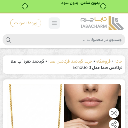
خرید قسطی با ترب‌پی
ورود/عضویت
خانه
»
فروشگاه
»
خرید گردنبند فرکانس صدا
»
گردنبند نقره آب طلا
فرکانس صدا مدل EchoGold