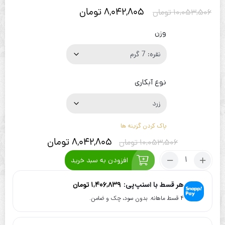
8,042,805
تومان
10,053,506
تومان
وزن
نوع آبکاری
پاک کردن گزینه ها
8,042,805
تومان
10,053,506
تومان
تعداد:
افزودن به سبد خرید
گردنبند
نقره
هر قسط با اسنپ‌پی:
1,406,839
تومان
آب
۴ قسط ماهانه. بدون سود، چک و ضامن.
طلا
فرکانس
صدا