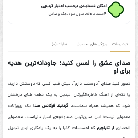
مدل
امکان قسط‌بندی برحسب اعتبار ترب‌پی
EchoGold
۴ قسط ماهانه. بدون سود، چک و ضامن.
توضیحات
ویژگی های محصول
نظرات (0)
صدای عشق را لمس کنید؛ جاودانه‌ترین هدیه
برای او
تصور کنید صدای “دوستت دارم”، تپش قلب کسی که دوستش دارید،
یا تکه‌ای از آهنگ خاطره‌انگیزتان، تبدیل به یک قطعه طلای درخشان
شود که همیشه همراه شماست.
گردنبند فرکانس صدا
یک زیورآلات
معمولی نیست؛ این مدرن‌ترین صندوقچه‌ی اسرار دنیاست. محصولی
انحصاری از
تاباچرم
که احساسات گذرا را به یک یادگاری ابدی تبدیل