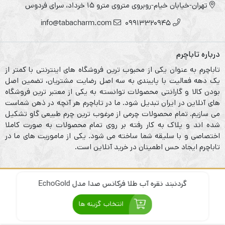
تهران-خیابان خیام-روبروی متروی مترو ۱۵ خرداد، سرای فردوس
info@tabacharm.com
09913320945
درباره تاباچرم
تاباچرم به عنوان یکی از محبوب ترین فروشگاه های اینترنتی با کمتر از
یک دهه فعالیت با پایبندی به سه اصل رضایت مشتریان، تضمین اصل
بودن کالا و گارانتی محصولات توانسته به یکی از معتبر ترین فروشگاه
های آنلاین در ایران تبدیل شود. ما در تاباچرم هر آنچه در ذهن شماست
می سازیم. تمام محصولات چرمی از مرغوب ترین چرم طبیعی گاو تشکیل
شده اند و پلاک به کار رفته بر روی تمام محصولات به صورت کاملا
اختصاصی و با سلیقه شما ساخته می شود. یکی از ماموریت های ما در
تاباچرم ایجاد حس اطمینان در خرید آنلاین است.
گردنبند نقره آب طلا فرکانس صدا مدل EchoGold
تمامی حقوق برای تاباچرم محفوظ است.
انتخاب گزینه ها