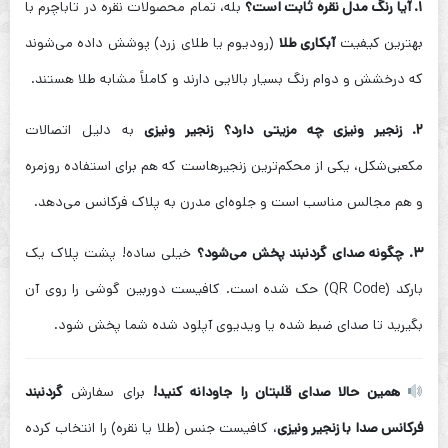
۱. آیا رنگ مدل نقره ثابت است؟
بله، تمام محصولات نقره در تاباچرم با
بهترین کیفیت
آبکاری طلا
(رودیوم یا طلای زرد) پوشش داده می‌شوند
که درخشش و دوام رنگ بسیار بالایی دارند و کاملاً مشابه طلا هستند.
۲. زنجیر ونیزی چه مزیتی دارد؟
زنجیر ونیزی
به دلیل اتصالات
مکعبی‌شکل، یکی از محکم‌ترین زنجیرهاست که هم برای استفاده روزمره
و هم مجالس مناسب است و جلوه‌ای مدرن به پلاک فرکانس می‌دهد.
۳. چگونه صدای گردنبند پخش می‌شود؟
خیلی ساده! پشت پلاک یک
بارکد (QR Code) حک شده است. کافیست دوربین گوشی را روی آن
بگیرید تا صدای ضبط شده یا ویدیوی آپلود شده شما پخش شود.
همین حالا صدای قلبتان را جاودانه کنید!
برای سفارش
گردنبند
فرکانس صدا با زنجیر ونیزی
، کافیست جنس (طلا یا نقره) را انتخاب کرده