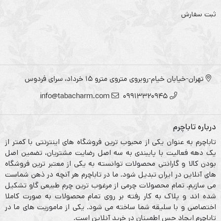
ثبت سفارش
تهران-خیابان خیام-روبروی متروی مترو ۱۵ خرداد، سرای فردوس
info@tabacharm.com
09913320945
درباره تاباچرم
تاباچرم به عنوان یکی از محبوب ترین فروشگاه های اینترنتی با کمتر از
یک دهه فعالیت با پایبندی به سه اصل رضایت مشتریان، تضمین اصل
بودن کالا و گارانتی محصولات توانسته به یکی از معتبر ترین فروشگاه
های آنلاین در ایران تبدیل شود. ما در تاباچرم هر آنچه در ذهن شماست
می سازیم. تمام محصولات چرمی از مرغوب ترین چرم طبیعی گاو تشکیل
شده اند و پلاک به کار رفته بر روی تمام محصولات به صورت کاملا
اختصاصی و با سلیقه شما ساخته می شود. یکی از ماموریت های ما در
تاباچرم ایجاد حس اطمینان در خرید آنلاین است.