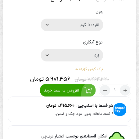
وزن
نوع آبکاری
پاک کردن گزینه ها
5,971,456
تومان
7,464,320
تومان
تعداد:
افزودن به سبد خرید
گردنبند
نقره
هر قسط با اسنپ‌پی:
1,415,660
تومان
آب
۴ قسط ماهانه. بدون سود، چک و ضامن.
طلا
طرح
مثلث
امکان قسط‌بندی برحسب اعتبار ترب‌پی