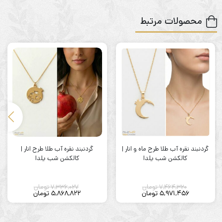
محصولات مرتبط
گردنبند نقره آب طلا طرح ماه و انار |
گردنبند نقره آب طلا طرح انار |
کالکشن شب یلدا
کالکشن شب یلدا
7,464,320
تومان
7,336,027
تومان
5,971,456
تومان
5,868,822
تومان