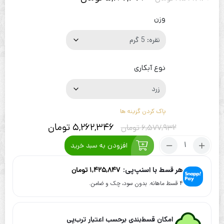
وزن
نوع آبکاری
پاک کردن گزینه ها
5,262,346
تومان
6,577,932
تومان
تعداد:
افزودن به سبد خرید
گردنبند
نقره
هر قسط با اسنپ‌پی:
1,425,847
تومان
آب
۴ قسط ماهانه. بدون سود، چک و ضامن.
طلا
طرح
من
مست
امکان قسط‌بندی برحسب اعتبار ترب‌پی