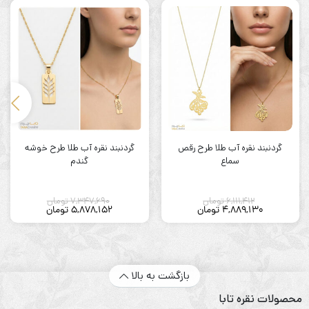
گردنبند نقره آب طلا طرح رقص
گردنبند نقره آب طلا طرح خوشه
سماع
گندم
6,111,412
تومان
7,347,690
تومان
4,889,130
تومان
5,878,152
تومان
بازگشت به بالا
محصولات نقره تابا