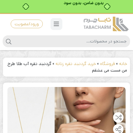
بدون ضامن، بدون سود
ورود/عضویت
خانه
»
فروشگاه
»
خرید گردنبند نقره زنانه
»
گردنبند نقره آب طلا طرح
من مست می عشقم