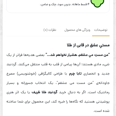
می
۴ قسط ماهانه. بدون سود، چک و ضامن.
عشقم
توضیحات
ویژگی های محصول
نظرات (0)
مستیِ عشق در قابی از طلا
“من مستِ میِ عشقم، هشیار نخواهم شد…”
بعضی هدیه‌ها فراتر از یک
شیء مادی هستند؛ آن‌ها پیامی از قلب به قلب منتقل می‌کنند. گردنبند
جدید و انحصاری
تابا چرم
با طراحی کالیگرافی (خوشنویسی) مصرع
جاودانه‌ی “من مست می عشقم”، یک انتخاب جسورانه و بسیار
رمانتیک است. اگر به دنبال خرید
گردنبند طلا ظریف
یا یک اثر هنری
پوشیدنی هستید که نگاه‌ها را خیره کند، این محصول برای شما ساخته
شده است.