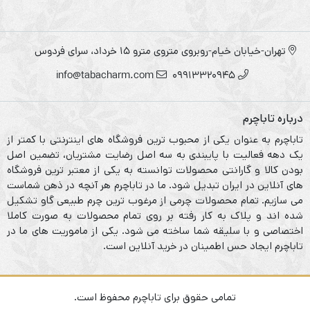
تهران-خیابان خیام-روبروی متروی مترو ۱۵ خرداد، سرای فردوس
info@tabacharm.com
09913320945
درباره تاباچرم
تاباچرم به عنوان یکی از محبوب ترین فروشگاه های اینترنتی با کمتر از
یک دهه فعالیت با پایبندی به سه اصل رضایت مشتریان، تضمین اصل
بودن کالا و گارانتی محصولات توانسته به یکی از معتبر ترین فروشگاه
های آنلاین در ایران تبدیل شود. ما در تاباچرم هر آنچه در ذهن شماست
می سازیم. تمام محصولات چرمی از مرغوب ترین چرم طبیعی گاو تشکیل
شده اند و پلاک به کار رفته بر روی تمام محصولات به صورت کاملا
اختصاصی و با سلیقه شما ساخته می شود. یکی از ماموریت های ما در
تاباچرم ایجاد حس اطمینان در خرید آنلاین است.
تمامی حقوق برای تاباچرم محفوظ است.