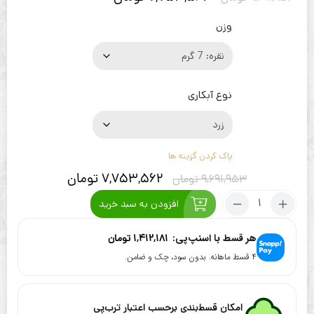
وزن
نوع آبکاری
پاک کردن گزینه ها
7,753,562
تومان
9,691,953
تومان
تعداد:
افزودن به سبد خرید
گردنبند
نقره
هر قسط با اسنپ‌پی:
1,412,181
تومان
آب
۴ قسط ماهانه. بدون سود، چک و ضامن.
طلا
طرح
عشق
امکان قسط‌بندی برحسب اعتبار ترب‌پی