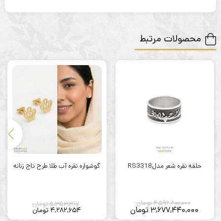
محصولات مرتبط
حلقه نقره شعر مدلRS3318
گوشواره نقره آب طلا طرح تاج زنانه
4,596,800,000
تومان
5,353,317
تومان
3,677,440,000
تومان
4,282,654
تومان