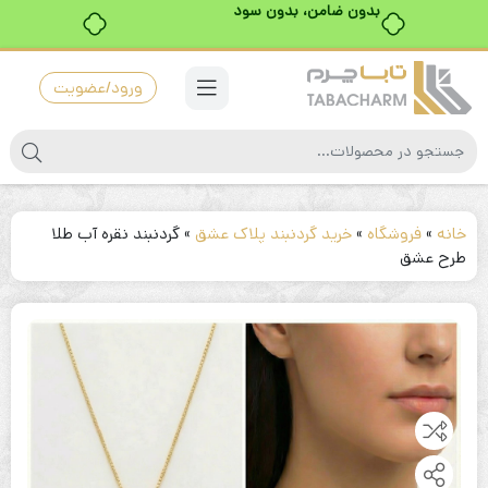
بدون ضامن، بدون سود
ورود/عضویت
خانه
»
فروشگاه
»
خرید گردنبند پلاک عشق
»
گردنبند نقره آب طلا
طرح عشق