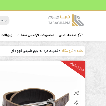
صفحه اصلی
محصولات فرکانس صدا
زیورآلات 
خانه
»
فروشگاه
»
کمربند مردانه چرم طبیعی قهوه ای
1
9
ت
خ
ف
ی
٪
ف