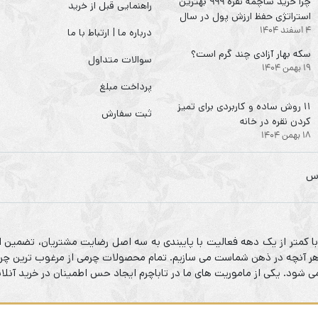
چرا خرید ساچمه نقره ۹۹۹ بهترین
راهنمایی قبل از خرید
استراتژی حفظ ارزش پول در سال
4 اسفند 1404
۱۴۰۴ است؟
درباره ما | ارتباط با ما
سکه‌ بهار آزادی چند گرم است؟
سوالات متداول
19 بهمن 1404
پرداخت مبلغ
۱۱ روش ساده و کاربردی برای تمیز
ثبت سفارش
کردن نقره در خانه
18 بهمن 1404
 با کمتر از یک دهه فعالیت با پایبندی به سه اصل رضایت مشتریان، تضمین ا
م هر آنچه در ذهن شماست می سازیم. تمام محصولات چرمی از مرغوب ترین چرم
شود. یکی از ماموریت های ما در تاباچرم ایجاد حس اطمینان در خرید آنلا