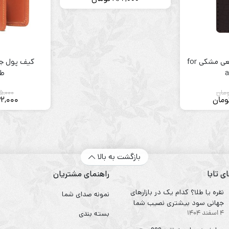
اصلی
قیمت
فعلی
995,000 تومان
بود.
862,000 تومان
است.
کیف کتی چرم طبیعی مشکی for
کیف پول جی
a
طب
ومان
5,000
قیمت
ومان
2,000
اصلی
قیمت
220 تومان
فعلی
182 تومان
بود.
است.
بازگشت به بالا
ی تابا
راهنمای مشتریان
نقره یا طلا؟ کدام یک در بازارهای
نمونه صدای شما
جهانی سود بیشتری نصیب شما
4 اسفند 1404
می‌کند؟
بسته بندی