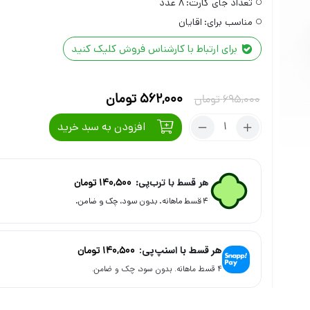
تعداد جای کارت:
۸ عدد
مناسب برای:
اقایان
برای ارتباط با کارشناس فروش کلیک کنید
قیمت
قیمت
562,000
تومان
695,000
تومان
اصلی
فعلی
تعداد:
افزودن به سبد خرید
695,000 تومان
562,000 تومان
کمربند
مردانه
بود.
است.
چرم
طبیعی
هر قسط با ترب‌پی:
140,500
تومان
قهوه
۴ قسط ماهانه. بدون سود، چک و ضامن.
ای
هر قسط با اسنپ‌پی:
140,500
تومان
۴ قسط ماهانه. بدون سود، چک و ضامن.