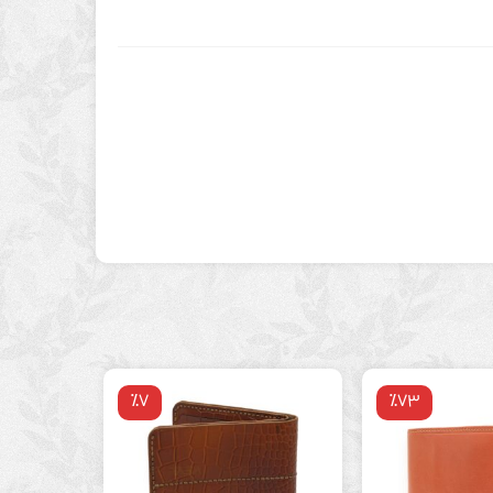
٪7
٪73