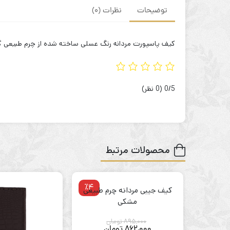
توضیحات
نظرات (0)
کیف پاسپورت مردانه رنگ عسلی ساخته شده از چرم طبیعی گاو می باشد. تعداد جای کارت ۸
‫0/5
‫(0 نظر)
محصولات مرتبط
٪4
کیف جیبی مردانه چرم طبیعی
مشکی
895,000
تومان
قیمت
862,000
تومان