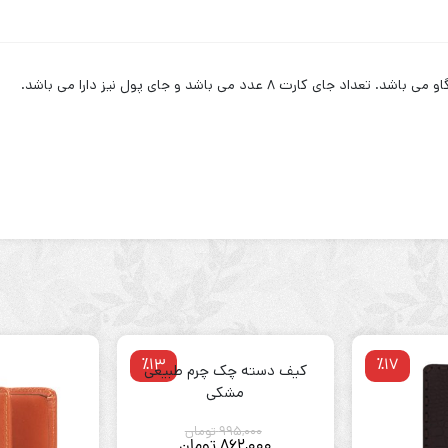
 عدد می باشد و جای پول نیز دارا می باشد.
٪13
٪17
کیف دسته چک چرم طبیعی
مشکی
995,000
تومان
قیمت
862,000
تومان