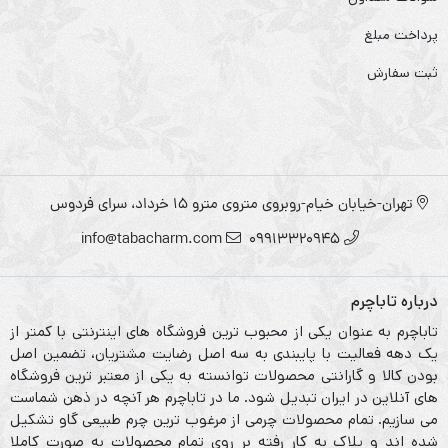
پرداخت مبلغ
ثبت سفارش
تهران-خیابان خیام-روبروی متروی مترو ۱۵ خرداد، سرای فردوس
info@tabacharm.com
09913320945
درباره تاباچرم
تاباچرم به عنوان یکی از محبوب ترین فروشگاه های اینترنتی با کمتر از
یک دهه فعالیت با پایبندی به سه اصل رضایت مشتریان، تضمین اصل
بودن کالا و گارانتی محصولات توانسته به یکی از معتبر ترین فروشگاه
های آنلاین در ایران تبدیل شود. ما در تاباچرم هر آنچه در ذهن شماست
می سازیم. تمام محصولات چرمی از مرغوب ترین چرم طبیعی گاو تشکیل
شده اند و پلاک به کار رفته بر روی تمام محصولات به صورت کاملا