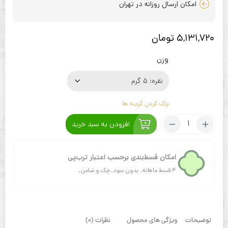
امکان ارسال روزانه در تهران
5,131,720
تومان
وزن
پاک کردن گزینه ها
تعداد:
افزودن به سبد خرید
پک
نقره
ساچمه
امکان قسط‌بندی برحسب اعتبار ترب‌پی
۵
۴ قسط ماهانه. بدون سود، چک و ضامن.
گرمی
عیار
۹۹۹
توضیحات
ویژگی های محصول
نظرات (0)