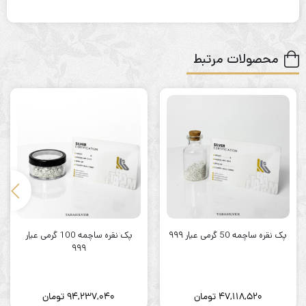
محصولات مرتبط
پک نقره ساچمه 50 گرمی عیار ۹۹۹
پک نقره ساچمه 100 گرمی عیار
۹۹۹
47,118,520
تومان
94,237,040
تومان