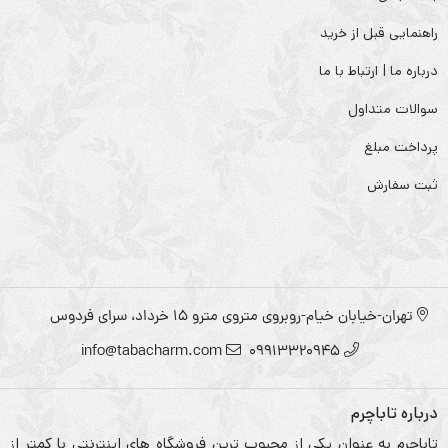
راهنمایی قبل از خرید
درباره ما | ارتباط با ما
سوالات متداول
پرداخت مبلغ
ثبت سفارش
تهران-خیابان خیام-روبروی متروی مترو ۱۵ خرداد، سرای فردوس
info@tabacharm.com
09913320945
درباره تاباچرم
تاباچرم به عنوان یکی از محبوب ترین فروشگاه های اینترنتی با کمتر از