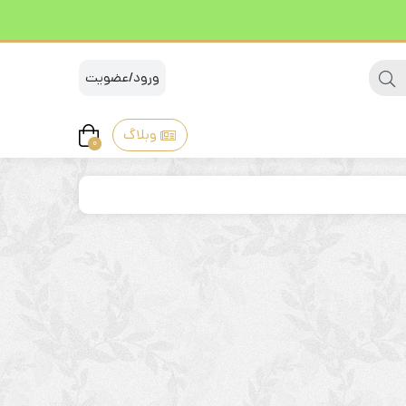
ورود/عضویت
وبلاگ
0