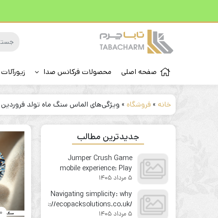
صفحه اصلی
محصولات فرکانس صدا
زیورآلات 
خانه
»
فروشگاه
»
ویژگی‌های الماس سنگ ماه تولد فروردین
جدیدترین مطالب
Jumper Crush Game
mobile experience: Play
5 مرداد 1405
your favorite instant win
game on the go
Navigating simplicity: why
https://ecopacksolutions.co.uk/
30 فرو
5 مرداد 1405
feels like second nature