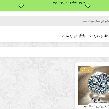
بدون ضامن، بدون سود
طلا و نقره
درباره ما
وبلاگ
ردین 1404