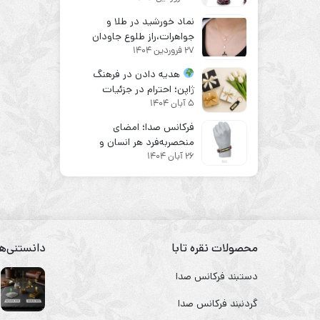
نماد خورشید در طلا و
جواهرات،راز طلوع جاودان
27 فروردین 1404
هدیه دادن در فرهنگ
ژاپن؛ احترام در جزئیات
5 آبان 1404
فرکانس صدا؛ امضای
منحصر‌به‌فرد هر انسان و
26 آبان 1404
الهام‌بخش زیورآلات طلا و نقره
محصولات نقره تابا
دانستنی‌ها
دستبند فرکانس صدا
گردنبند فرکانس صدا