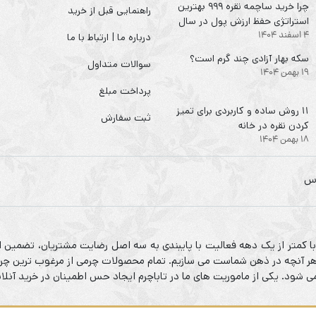
چرا خرید ساچمه نقره ۹۹۹ بهترین
راهنمایی قبل از خرید
استراتژی حفظ ارزش پول در سال
4 اسفند 1404
۱۴۰۴ است؟
درباره ما | ارتباط با ما
سکه‌ بهار آزادی چند گرم است؟
سوالات متداول
19 بهمن 1404
پرداخت مبلغ
۱۱ روش ساده و کاربردی برای تمیز
ثبت سفارش
کردن نقره در خانه
18 بهمن 1404
 با کمتر از یک دهه فعالیت با پایبندی به سه اصل رضایت مشتریان، تضمین ا
م هر آنچه در ذهن شماست می سازیم. تمام محصولات چرمی از مرغوب ترین چرم
شود. یکی از ماموریت های ما در تاباچرم ایجاد حس اطمینان در خرید آنلا