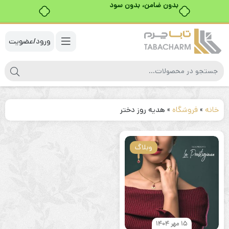
بدون ضامن، بدون سود
ورود/عضویت
خانه
»
فروشگاه
»
هدیه روز دختر
وبلاگ
15 مهر 1404