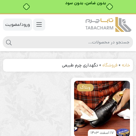
بدون ضامن، بدون سود
ورود/عضویت
خانه
»
فروشگاه
»
نگهداری چرم طبیعی
وبلاگ
17 اسفند 1403