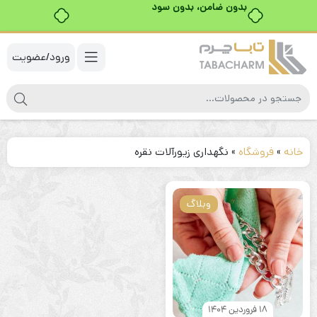
بدون ضامن، بدون سود
ورود/عضویت
خانه
»
فروشگاه
»
نگهداری زیورآلات نقره
وبلاگ
18 فروردین 1404