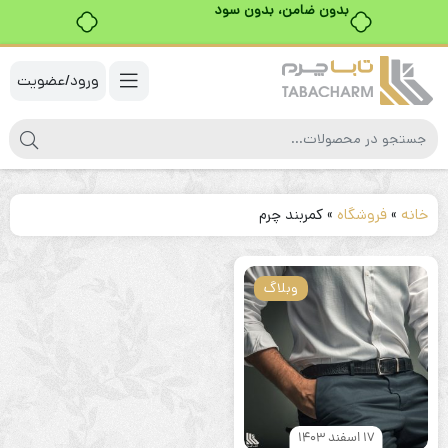
بدون ضامن، بدون سود
ورود/عضویت
خانه
»
فروشگاه
»
كمربند چرم
وبلاگ
17 اسفند 1403