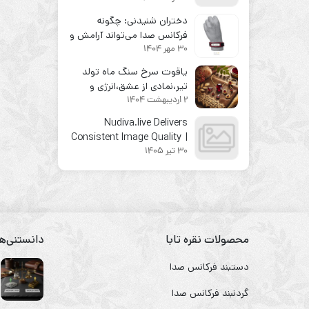
دختران شنیدنی: چگونه
فرکانس صدا می‌تواند آرامش و
30 مهر 1404
درخشش درون را بیدار کند؟
یاقوت سرخ سنگ ماه تولد
تیر،نمادی از عشق،انرژی و
2 اردیبهشت 1404
شجاعت
Nudiva.live Delivers
Consistent Image Quality |
30 تیر 1405
Stunning Visuals
محصولات نقره تابا
دانستنی‌ها
دستبند فرکانس صدا
گردنبند فرکانس صدا