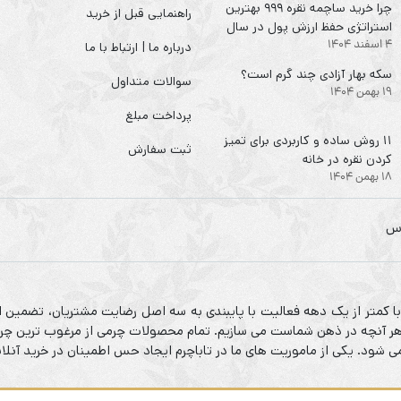
چرا خرید ساچمه نقره ۹۹۹ بهترین
راهنمایی قبل از خرید
استراتژی حفظ ارزش پول در سال
4 اسفند 1404
۱۴۰۴ است؟
درباره ما | ارتباط با ما
سکه‌ بهار آزادی چند گرم است؟
سوالات متداول
19 بهمن 1404
پرداخت مبلغ
۱۱ روش ساده و کاربردی برای تمیز
ثبت سفارش
کردن نقره در خانه
18 بهمن 1404
 با کمتر از یک دهه فعالیت با پایبندی به سه اصل رضایت مشتریان، تضمین ا
م هر آنچه در ذهن شماست می سازیم. تمام محصولات چرمی از مرغوب ترین چرم
شود. یکی از ماموریت های ما در تاباچرم ایجاد حس اطمینان در خرید آنلا