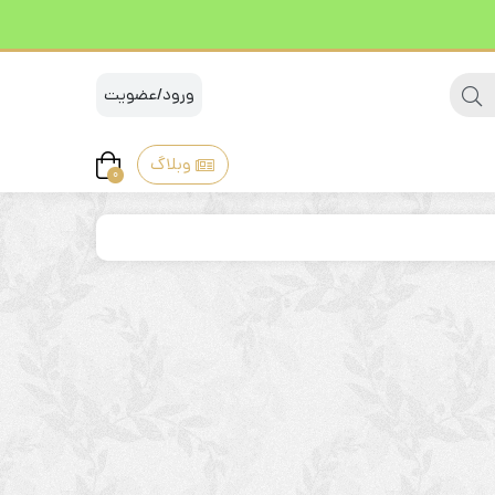
ورود/عضویت
وبلاگ
0