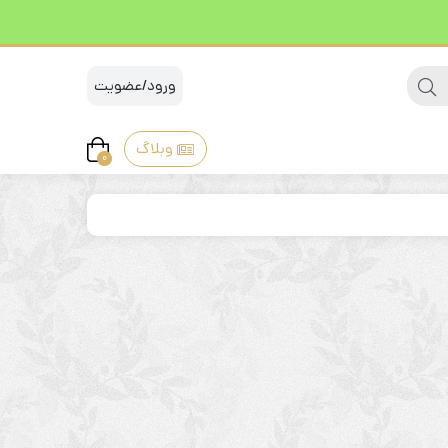
ورود/عضویت
وبلاگ
0