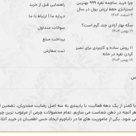
چرا خرید ساچمه نقره ۹۹۹ بهترین
راهنمایی قبل از خرید
استراتژی حفظ ارزش پول در سال
4 اسفند 1404
۱۴۰۴ است؟
درباره ما | ارتباط با ما
سکه‌ بهار آزادی چند گرم است؟
سوالات متداول
19 بهمن 1404
پرداخت مبلغ
۱۱ روش ساده و کاربردی برای تمیز
ثبت سفارش
کردن نقره در خانه
18 بهمن 1404
 با کمتر از یک دهه فعالیت با پایبندی به سه اصل رضایت مشتریان، تضمین ا
م هر آنچه در ذهن شماست می سازیم. تمام محصولات چرمی از مرغوب ترین چرم
شود. یکی از ماموریت های ما در تاباچرم ایجاد حس اطمینان در خرید آنلا