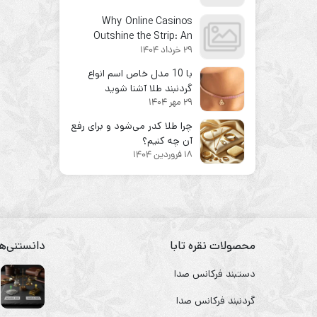
Why Online Casinos
Outshine the Strip: An
29 خرداد 1404
Expert Guide to Smarter
Play
با 10 مدل خاص اسم انواع
گردنبند طلا آشنا شوید
29 مهر 1404
چرا طلا کدر می‌شود و برای رفع
آن چه کنیم؟
18 فروردین 1404
محصولات نقره تابا
دانستنی‌ها
دستبند فرکانس صدا
گردنبند فرکانس صدا