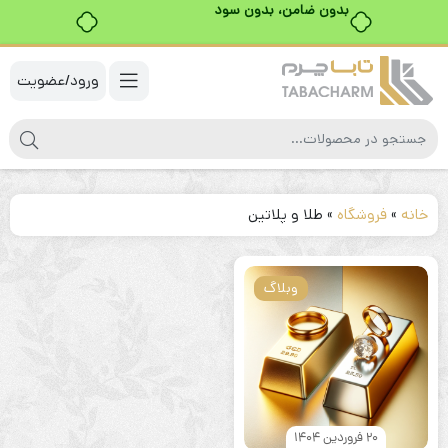
بدون ضامن، بدون سود
ورود/عضویت
خانه
»
فروشگاه
»
طلا و پلاتین
وبلاگ
20 فروردین 1404