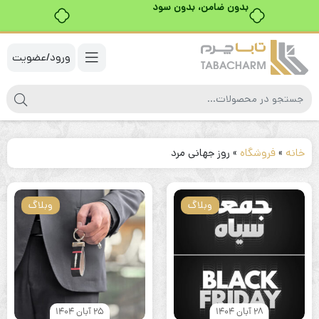
بدون ضامن، بدون سود
ورود/عضویت
خانه
»
فروشگاه
»
روز جهانی مرد
وبلاگ
وبلاگ
28 آبان 1404
25 آبان 1404