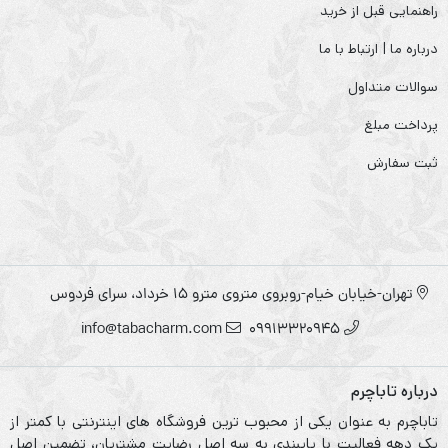
راهنمایی قبل از خرید
درباره ما | ارتباط با ما
سوالات متداول
پرداخت مبلغ
ثبت سفارش
تهران-خیابان خیام-روبروی متروی مترو ۱۵ خرداد، سرای فردوس
info@tabacharm.com
09913320945
درباره تاباچرم
تاباچرم به عنوان یکی از محبوب ترین فروشگاه های اینترنتی با کمتر از
یک دهه فعالیت با پایبندی به سه اصل رضایت مشتریان، تضمین اصل