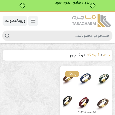
بدون ضامن، بدون سود
ورود/عضویت
خانه
»
فروشگاه
»
رنگ چرم
وبلاگ
18 اسفند 1403