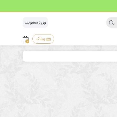
ورود/عضویت
وبلاگ
0