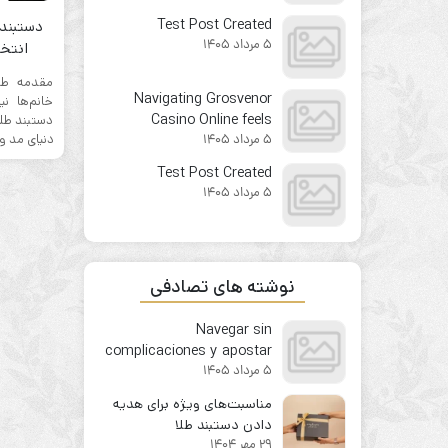
from the first click
Test Post Created
دستبند 
5 مرداد 1405
انتخا
است
مقدمه ط
Navigating Grosvenor
خانم‌ها ن
Casino Online feels
دستبند طلا 
دنیای مد و 
5 مرداد 1405
surprisingly
straightforward for
Test Post Created
newcomers
5 مرداد 1405
نوشته های تصادفی
Navegar sin
complicaciones y apostar
5 مرداد 1405
con confianza en 1win
مناسبت‌های ویژه برای هدیه
دادن دستبند طلا
29 مهر 1404