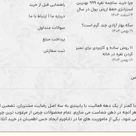
چرا خرید ساچمه نقره ۹۹۹ بهترین
راهنمایی قبل از خرید
استراتژی حفظ ارزش پول در سال
4 اسفند 1404
۱۴۰۴ است؟
درباره ما | ارتباط با ما
سکه‌ بهار آزادی چند گرم است؟
سوالات متداول
19 بهمن 1404
پرداخت مبلغ
۱۱ روش ساده و کاربردی برای تمیز
ثبت سفارش
کردن نقره در خانه
18 بهمن 1404
 با کمتر از یک دهه فعالیت با پایبندی به سه اصل رضایت مشتریان، تضمین ا
م هر آنچه در ذهن شماست می سازیم. تمام محصولات چرمی از مرغوب ترین چرم
شود. یکی از ماموریت های ما در تاباچرم ایجاد حس اطمینان در خرید آنلا