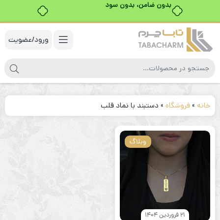
بدون ضامن، بدون سود
ورود/عضویت
خانه
»
فروشگاه
»
دستبند با نماد قلب
وبلاگ
21 فروردین 1404