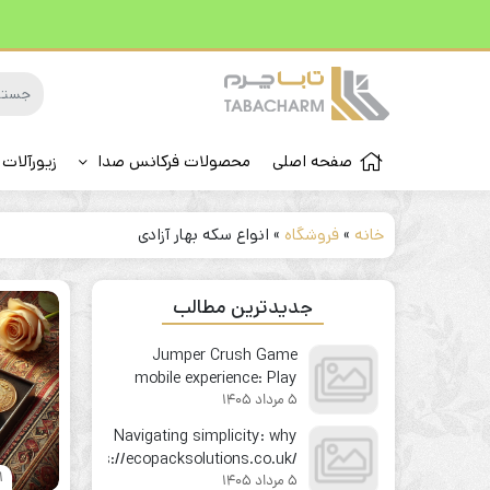
صفحه اصلی
محصولات فرکانس صدا
زیورآلات 
خانه
»
فروشگاه
»
انواع سکه بهار آزادی
جدیدترین مطالب
Jumper Crush Game
mobile experience: Play
5 مرداد 1405
your favorite instant win
game on the go
Navigating simplicity: why
https://ecopacksolutions.co.uk/
21 فر
5 مرداد 1405
feels like second nature