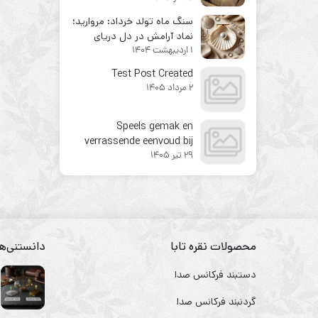
فوری
سنگ ماه تولد خرداد: مروارید؛
نماد آرامش در دل دریای
1 اردیبهشت 1404
پرتلاطم ذهن‌های خردادی
Test Post Created
2 مرداد 1405
Speels gemak en
verrassende eenvoud bij
29 تیر 1405
buitenlands online casino’s
ontdekken
محصولات نقره تابا
دانستنی‌ها
دستبند فرکانس صدا
گردنبند فرکانس صدا