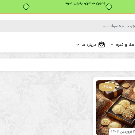
بدون ضامن، بدون سود
طلا و نقره
درباره ما
وبلاگ
وردین 1404