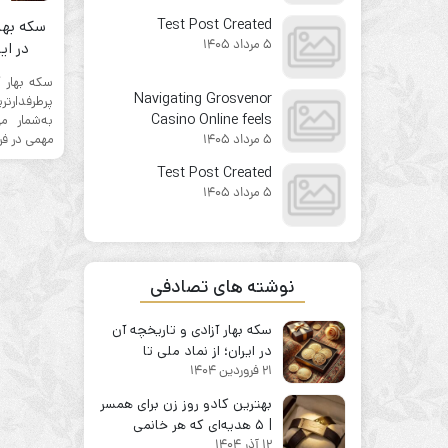
from the first click
Test Post Created
سکه بهار
5 مرداد 1405
در ایر
سرما
سکه بهار آ
Navigating Grosvenor
پرطرفدارتر
Casino Online feels
به‌شمار 
مهمی در فر
5 مرداد 1405
surprisingly
straightforward for
Test Post Created
newcomers
5 مرداد 1405
نوشته های تصادفی
سکه بهار آزادی و تاریخچه آن
در ایران؛ از نماد ملی تا
21 فروردین 1404
سرمایه‌گذاری مطمئن
بهترین کادو روز زن برای همسر
| ۵ هدیه‌ای که هر خانمی
12 آذر 1404
عاشقش می‌شود + ارسال