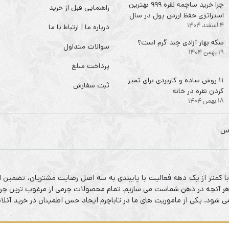
چرا خرید ساچمه نقره ۹۹۹ بهترین
راهنمایی قبل از خرید
استراتژی حفظ ارزش پول در سال
4 اسفند 1404
۱۴۰۴ است؟
درباره ما | ارتباط با ما
سکه‌ بهار آزادی چند گرم است؟
سوالات متداول
19 بهمن 1404
پرداخت مبلغ
۱۱ روش ساده و کاربردی برای تمیز
ثبت سفارش
کردن نقره در خانه
18 بهمن 1404
 با کمتر از یک دهه فعالیت با پایبندی به سه اصل رضایت مشتریان، تضمین ا
م هر آنچه در ذهن شماست می سازیم. تمام محصولات چرمی از مرغوب ترین چرم
شود. یکی از ماموریت های ما در تاباچرم ایجاد حس اطمینان در خرید آنلا