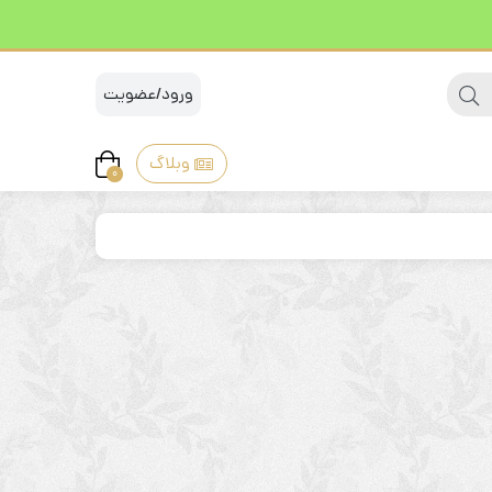
ورود/عضویت
وبلاگ
0