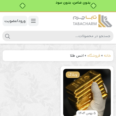
بدون ضامن، بدون سود
ورود/عضویت
خانه
»
فروشگاه
»
انس طلا
وبلاگ
5 بهمن 1404