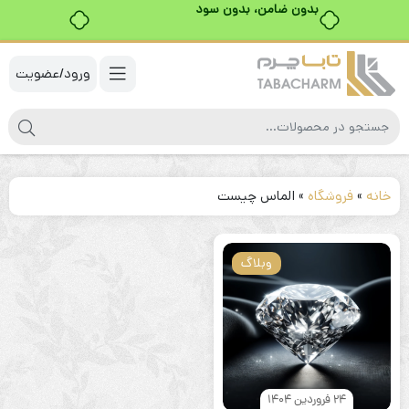
بدون ضامن، بدون سود
ورود/عضویت
خانه
»
فروشگاه
»
الماس چيست
وبلاگ
24 فروردین 1404