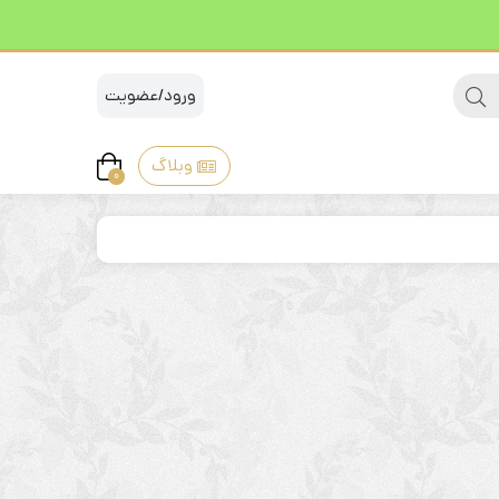
ورود/عضویت
وبلاگ
0