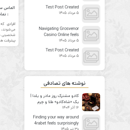
from the first click
Test Post Created
الماس سن
5 مرداد 1405
: نما
افرادی که
Navigating Grosvenor
می‌شوند،
Casino Online feels
شخصیتی پرا
پیشرفت هست
5 مرداد 1405
surprisingly
straightforward for
Test Post Created
newcomers
5 مرداد 1405
نوشته های تصادفی
کادو مشترک روز مادر و یلدا |
یک «شاه‌کادو» طلا و چرم
16 آذر 1404
بخرید!
Finding your way around
4rabet feels surprisingly
30 تیر 1405
natural for newcomers