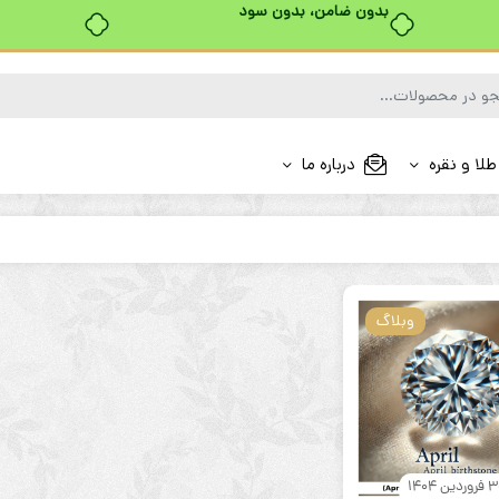
بدون ضامن، بدون سود
طلا و نقره
درباره ما
وبلاگ
ردین 1404