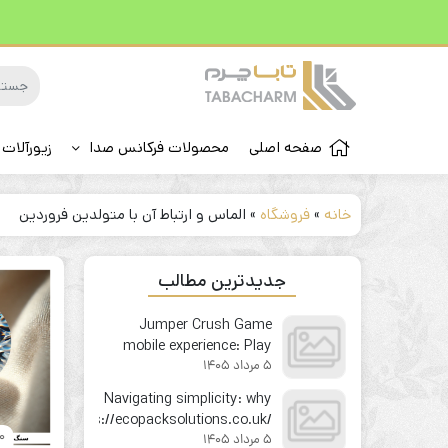
صفحه اصلی
محصولات فرکانس صدا
زیورآلات 
خانه
»
فروشگاه
»
الماس و ارتباط آن با متولدین فروردین
جدیدترین مطالب
Jumper Crush Game
mobile experience: Play
5 مرداد 1405
your favorite instant win
game on the go
Navigating simplicity: why
https://ecopacksolutions.co.uk/
30 فرو
5 مرداد 1405
feels like second nature