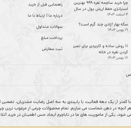
چرا خرید ساچمه نقره ۹۹۹ بهترین
راهنمایی قبل از خرید
استراتژی حفظ ارزش پول در سال
4 اسفند 1404
۱۴۰۴ است؟
درباره ما | ارتباط با ما
سکه‌ بهار آزادی چند گرم است؟
سوالات متداول
19 بهمن 1404
پرداخت مبلغ
۱۱ روش ساده و کاربردی برای تمیز
ثبت سفارش
کردن نقره در خانه
18 بهمن 1404
 با کمتر از یک دهه فعالیت با پایبندی به سه اصل رضایت مشتریان، تضمین ا
م هر آنچه در ذهن شماست می سازیم. تمام محصولات چرمی از مرغوب ترین چرم
شود. یکی از ماموریت های ما در تاباچرم ایجاد حس اطمینان در خرید آنلا