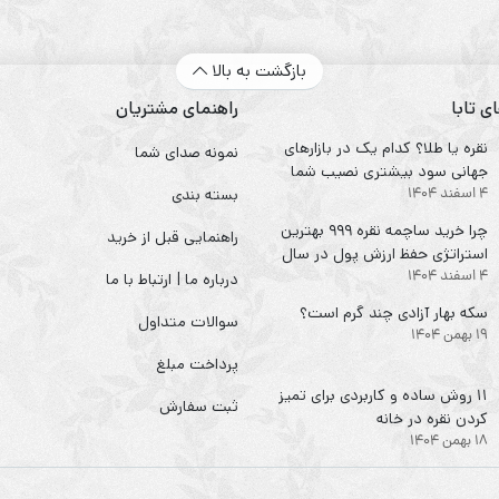
بازگشت به بالا
ی تابا
راهنمای مشتریان
نقره یا طلا؟ کدام یک در بازارهای
نمونه صدای شما
جهانی سود بیشتری نصیب شما
4 اسفند 1404
می‌کند؟
بسته بندی
چرا خرید ساچمه نقره ۹۹۹ بهترین
راهنمایی قبل از خرید
استراتژی حفظ ارزش پول در سال
4 اسفند 1404
۱۴۰۴ است؟
درباره ما | ارتباط با ما
سکه‌ بهار آزادی چند گرم است؟
سوالات متداول
19 بهمن 1404
پرداخت مبلغ
۱۱ روش ساده و کاربردی برای تمیز
ثبت سفارش
کردن نقره در خانه
18 بهمن 1404