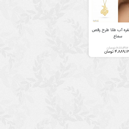
نقره آب طلا طرح رقص
سماع
6,111,412
تومان
4,889,1
تومان