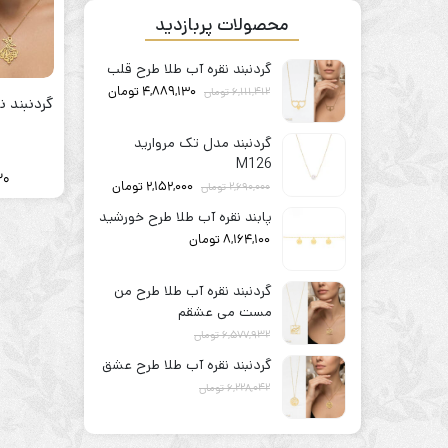
محصولات پربازدید
گردنبند نقره آب طلا طرح قلب
4,889,130
تومان
6,111,412
تومان
گردنبند 
گردنبند مدل تک مروارید
M126
30
2,152,000
تومان
2,690,000
تومان
پابند نقره آب طلا طرح خورشید
8,164,100
تومان
گردنبند نقره آب طلا طرح من
مست می عشقم
6,577,932
تومان
5,262,346
تومان
گردنبند نقره آب طلا طرح عشق
6,228,042
تومان
4,982,434
تومان