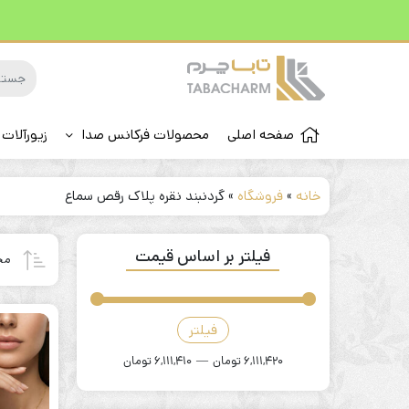
صفحه اصلی
محصولات فرکانس صدا
زیورآلات 
خانه
»
فروشگاه
»
گردنبند نقره پلاک رقص سماع
فیلتر بر اساس قیمت
مح
فیلتر
قیمت
قیمت
کمتر
بیشتر
6,111,420 تومان
—
6,111,410 تومان