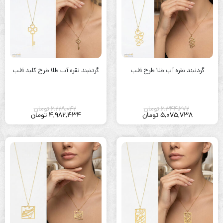
گردنبند نقره آب طلا طرح قلب
گردنبند نقره آب طلا طرح کلید قلب
6,344,672
تومان
6,228,042
تومان
5,075,738
تومان
4,982,434
تومان