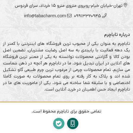
تهران-خیابان خیام-روبروی متروی مترو ۱۵ خرداد، سرای فردوس
info@tabacharm.com
09913320945
درباره تاباچرم
تاباچرم به عنوان یکی از محبوب ترین فروشگاه های اینترنتی با کمتر از
یک دهه فعالیت با پایبندی به سه اصل رضایت مشتریان، تضمین اصل
بودن کالا و گارانتی محصولات توانسته به یکی از معتبر ترین فروشگاه
های آنلاین در ایران تبدیل شود. ما در تاباچرم هر آنچه در ذهن شماست
می سازیم. تمام محصولات چرمی از مرغوب ترین چرم طبیعی گاو تشکیل
شده اند و پلاک به کار رفته بر روی تمام محصولات به صورت کاملا
اختصاصی و با سلیقه شما ساخته می شود. یکی از ماموریت های ما در
تاباچرم ایجاد حس اطمینان در خرید آنلاین است.
تمامی حقوق برای تاباچرم محفوظ است.