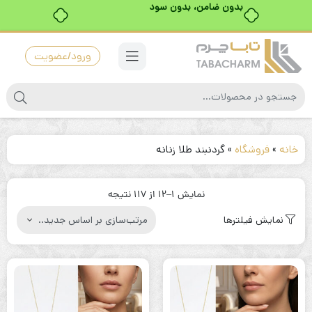
بدون ضامن، بدون سود
ورود/عضویت
خانه
»
فروشگاه
»
گردنبند طلا زنانه
مرتب‌سازی
نمایش 1–12 از 117 نتیجه
بر
نمایش فیلترها
اساس
جدیدترین