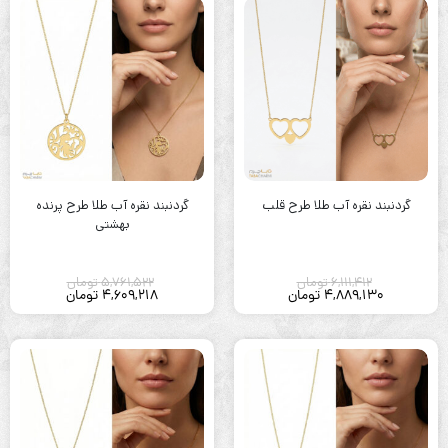
گردنبند نقره آب طلا طرح قلب
گردنبند نقره آب طلا طرح پرنده
بهشتی
6,111,412
تومان
5,761,522
تومان
4,889,130
تومان
4,609,218
تومان