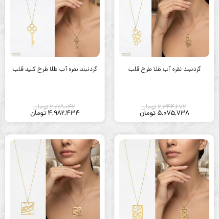
گردنبند نقره آب طلا طرح قلب
گردنبند نقره آب طلا طرح کلید قلب
6,344,672
تومان
6,228,042
تومان
5,075,738
تومان
4,982,434
تومان