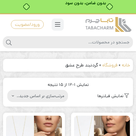
بدون ضامن، بدون سود
ورود/عضویت
خانه
»
فروشگاه
»
گردنبند طرح عشق
مرتب‌سازی
نمایش 1–12 از 15 نتیجه
بر
نمایش فیلترها
اساس
جدیدترین