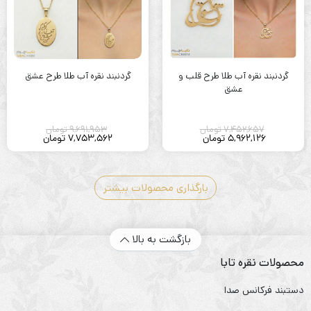
گردنبند نقره آب طلا طرح قلب و
گردنبند نقره آب طلا طرح عشق
عشق
7,452,657
تومان
9,691,953
تومان
5,962,126
تومان
7,753,562
تومان
بارگذاری محصولات بیشتر
بازگشت به بالا
محصولات نقره تابا
دستبند فرکانس صدا