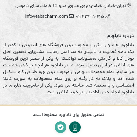
تهران-خیابان خیام-روبروی متروی مترو ۱۵ خرداد، سرای فردوس
info@tabacharm.com
09913320945
درباره تاباچرم
تاباچرم به عنوان یکی از محبوب ترین فروشگاه های اینترنتی با کمتر از
یک دهه فعالیت با پایبندی به سه اصل رضایت مشتریان، تضمین اصل
بودن کالا و گارانتی محصولات توانسته به یکی از معتبر ترین فروشگاه
های آنلاین در ایران تبدیل شود. ما در تاباچرم هر آنچه در ذهن شماست
می سازیم. تمام محصولات چرمی از مرغوب ترین چرم طبیعی گاو تشکیل
شده اند و پلاک به کار رفته بر روی تمام محصولات به صورت کاملا
اختصاصی و با سلیقه شما ساخته می شود. یکی از ماموریت های ما در
تاباچرم ایجاد حس اطمینان در خرید آنلاین است.
تمامی حقوق برای تاباچرم محفوظ است.