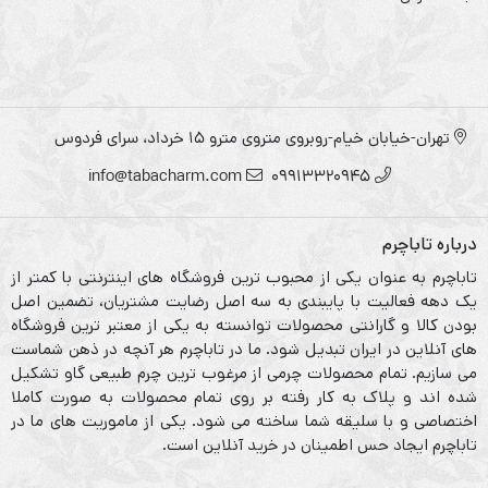
تهران-خیابان خیام-روبروی متروی مترو ۱۵ خرداد، سرای فردوس
info@tabacharm.com
09913320945
درباره تاباچرم
تاباچرم به عنوان یکی از محبوب ترین فروشگاه های اینترنتی با کمتر از
یک دهه فعالیت با پایبندی به سه اصل رضایت مشتریان، تضمین اصل
بودن کالا و گارانتی محصولات توانسته به یکی از معتبر ترین فروشگاه
های آنلاین در ایران تبدیل شود. ما در تاباچرم هر آنچه در ذهن شماست
می سازیم. تمام محصولات چرمی از مرغوب ترین چرم طبیعی گاو تشکیل
شده اند و پلاک به کار رفته بر روی تمام محصولات به صورت کاملا
اختصاصی و با سلیقه شما ساخته می شود. یکی از ماموریت های ما در
تاباچرم ایجاد حس اطمینان در خرید آنلاین است.